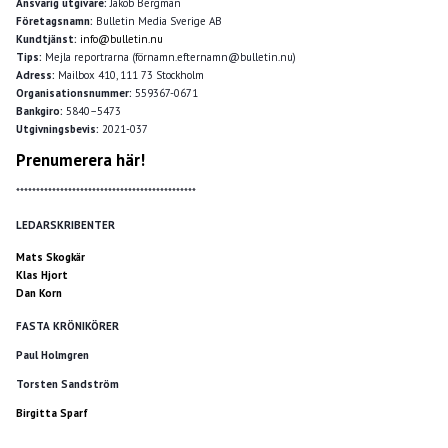
Ansvarig utgivare:
Jakob Bergman
Företagsnamn:
Bulletin Media Sverige AB
Kundtjänst:
info@bulletin.nu
Tips:
Mejla reportrarna (förnamn.efternamn@bulletin.nu)
Adress:
Mailbox 410, 111 73 Stockholm
Organisationsnummer:
559367-0671
Bankgiro:
5840–5473
Utgivningsbevis:
2021-037
Prenumerera här!
*********************************************
LEDARSKRIBENTER
Mats Skogkär
Klas Hjort
Dan Korn
FASTA KRÖNIKÖRER
Paul Holmgren
Torsten Sandström
Birgitta Sparf