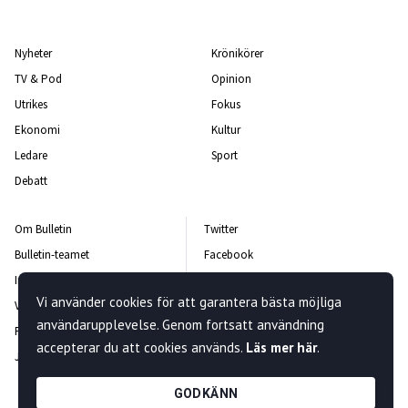
Nyheter
Krönikörer
TV & Pod
Opinion
Utrikes
Fokus
Ekonomi
Kultur
Ledare
Sport
Debatt
Om Bulletin
Twitter
Bulletin-teamet
Facebook
Integritetspolicy
Instagram
Vi använder cookies för att garantera bästa möjliga
Vanliga frågor och svar
Kontakta oss
användarupplevelse. Genom fortsatt användning
Rättelsepolicy
Nyhetsbrev
accepterar du att cookies används.
Läs mer här
.
Jobba hos oss
GODKÄNN