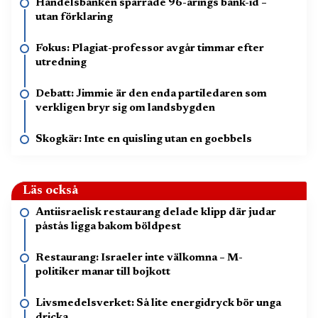
Handelsbanken spärrade 96-årings bank-id –
utan förklaring
Fokus: Plagiat-professor avgår timmar efter
utredning
Debatt: Jimmie är den enda partiledaren som
verkligen bryr sig om landsbygden
Skogkär: Inte en quisling utan en goebbels
Läs också
Antiisraelisk restaurang delade klipp där judar
påstås ligga bakom böldpest
Restaurang: Israeler inte välkomna – M-
politiker manar till bojkott
Livsmedelsverket: Så lite energidryck bör unga
dricka