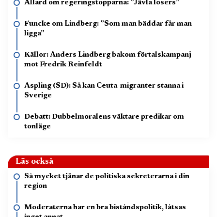
Allard om regeringstopparna: ”Jävla losers”
Funcke om Lindberg: ”Som man bäddar får man
ligga”
Källor: Anders Lindberg bakom förtalskampanj
mot Fredrik Reinfeldt
Aspling (SD): Så kan Ceuta-migranter stanna i
Sverige
Debatt: Dubbelmoralens väktare predikar om
tonläge
Läs också
Så mycket tjänar de politiska sekreterarna i din
region
Moderaterna har en bra biståndspolitik, låtsas