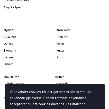
Torsten Sandström
Birgitta Sparf
Nyheter
Krönikörer
TV & Pod
Opinion
Utrikes
Fokus
Ekonomi
Kultur
Ledare
Sport
Debatt
Om Bulletin
Twitter
Bulletin-teamet
Facebook
Integritetspolicy
Instagram
Vi använder cookies för att garantera bästa möjliga
Vanliga frågor och svar
Kontakta oss
användarupplevelse. Genom fortsatt användning
accepterar du att cookies används.
Läs mer här
.
Rättelsepolicy
Nyhetsbrev