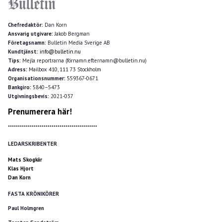
Chefredaktör:
Dan Korn
Ansvarig utgivare:
Jakob Bergman
Företagsnamn:
Bulletin Media Sverige AB
Kundtjänst:
info@bulletin.nu
Tips:
Mejla reportrarna (förnamn.efternamn@bulletin.nu)
Adress:
Mailbox 410, 111 73 Stockholm
Organisationsnummer:
559367-0671
Bankgiro:
5840–5473
Utgivningsbevis:
2021-037
Prenumerera här!
*********************************************
LEDARSKRIBENTER
Mats Skogkär
Klas Hjort
Dan Korn
FASTA KRÖNIKÖRER
Paul Holmgren