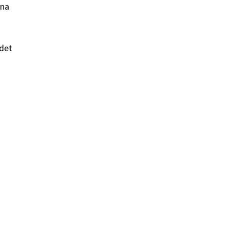
rna
 det