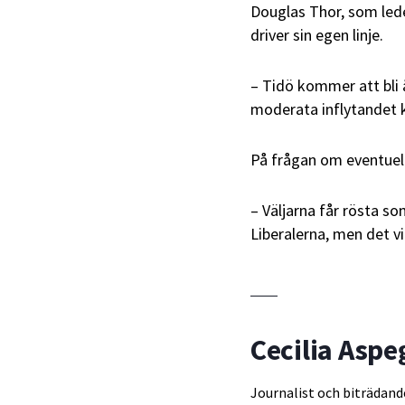
Douglas Thor, som le
driver sin egen linje.
– Tidö kommer att bli å
moderata inflytandet k
På frågan om eventuella
– Väljarna får rösta s
Liberalerna, men det v
Cecilia Aspe
Journalist och biträdand