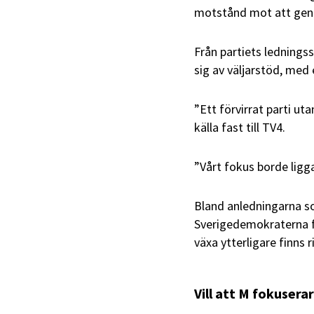
motstånd mot att ge
Från partiets ledning
sig av väljarstöd, med
”Ett förvirrat parti uta
källa fast till TV4.
”Vårt fokus borde ligga
Bland anledningarna so
Sverigedemokraterna f
växa ytterligare finns 
Vill att M fokuserar