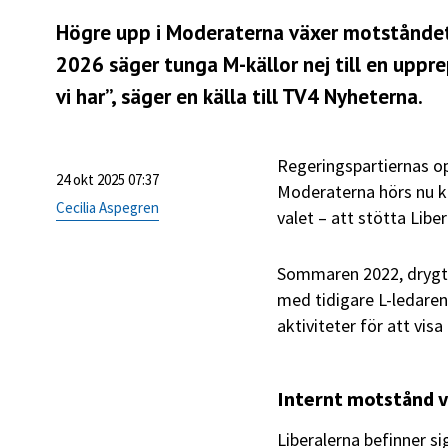
Högre upp i Moderaterna växer motståndet 
2026 säger tunga M-källor nej till en upprep
vi har”, säger en källa till
TV4 Nyheterna
.
Regeringspartiernas op
24 okt 2025 07:37
Moderaterna hörs nu kr
Cecilia Aspegren
valet – att stötta Libe
Sommaren 2022, drygt t
med tidigare L-ledare
aktiviteter för att visa
Internt motstånd 
Liberalerna befinner s