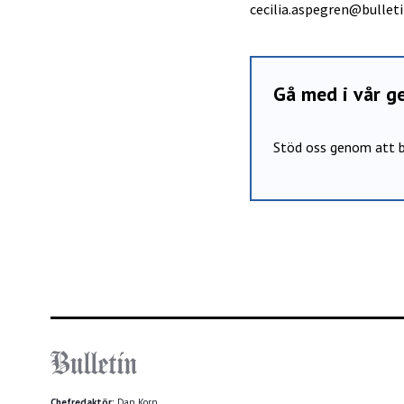
cecilia.aspegren@bulleti
Gå med i vår 
Stöd oss genom att b
Chefredaktör:
Dan Korn