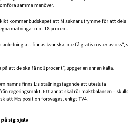
nomföra samma manöver.
sskikt kommer budskapet att M saknar utrymme för att del
 egna mätningar runt 18 procent.
n anledning att finnas kvar ska inte få gratis röster av oss”, s
 på att de ska få noll procent”, uppger en annan källa.
m nämns finns L:s ställningstagande att utesluta
rån regeringsmakt. Ett annat skäl rör maktbalansen – skull
risk att M:s position försvagas, enligt TV4.
 på sig själv