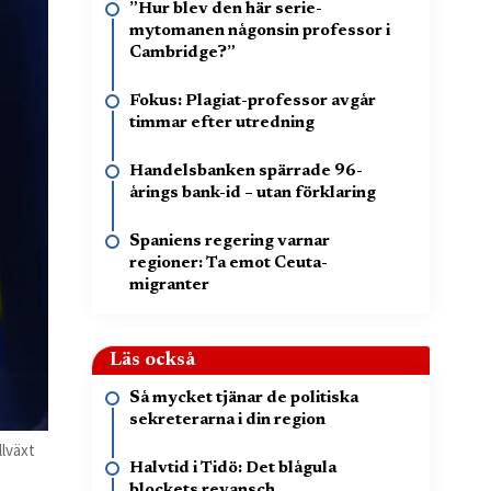
”Hur blev den här serie-
mytomanen någonsin professor i
Cambridge?”
Fokus: Plagiat-professor avgår
timmar efter utredning
Handelsbanken spärrade 96-
årings bank-id – utan förklaring
Spaniens regering varnar
regioner: Ta emot Ceuta-
migranter
Läs också
Så mycket tjänar de politiska
sekreterarna i din region
llväxt
Halvtid i Tidö: Det blågula
blockets revansch