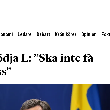
konomi
Ledare
Debatt
Krönikörer
Opinion
Fok
dja L: ”Ska inte få
ss”