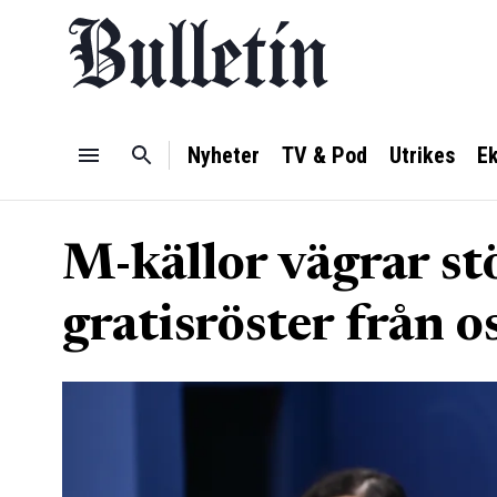
Nyheter
TV & Pod
Utrikes
E
M-källor vägrar stö
gratisröster från o