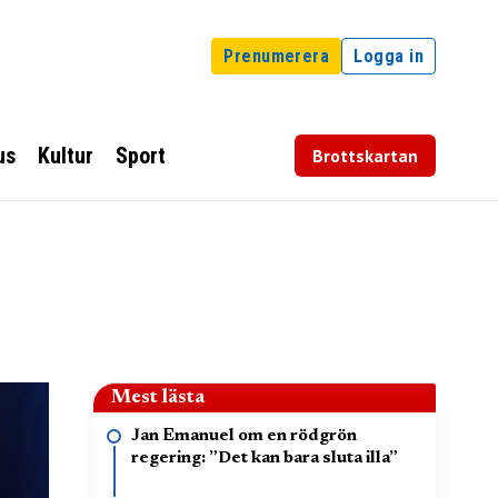
Prenumerera
Logga in
us
Kultur
Sport
Brottskartan
Mest lästa
Jan Emanuel om en rödgrön
regering: ”Det kan bara sluta illa”