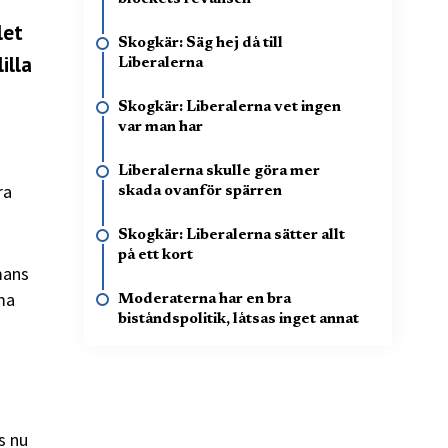
let
Skogkär: Säg hej då till
illa
Liberalerna
Skogkär: Liberalerna vet ingen
var man har
Liberalerna skulle göra mer
ra
skada ovanför spärren
Skogkär: Liberalerna sätter allt
på ett kort
mans
ma
Moderaterna har en bra
biståndspolitik, låtsas inget annat
s nu