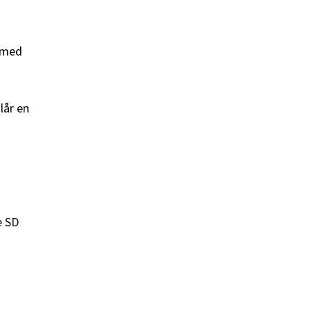
a med
lår en
e SD