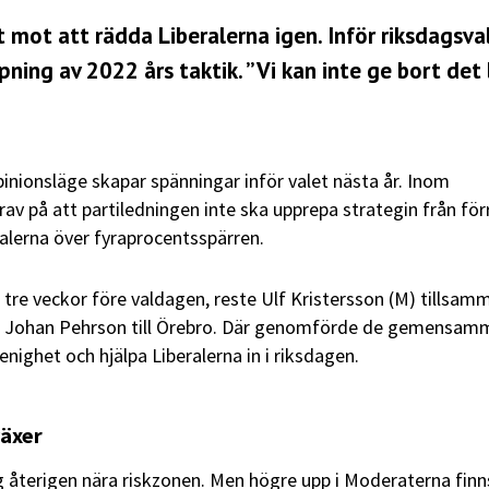
mot att rädda Liberalerna igen. Inför riksdagsva
ning av 2022 års taktik. ”Vi kan inte ge bort det l
inionsläge skapar spänningar inför valet nästa år. Inom
av på att partiledningen inte ska upprepa strategin från för
ralerna över fyraprocentsspärren.
re veckor före valdagen, reste Ulf Kristersson (M) tillsam
n Johan Pehrson till Örebro. Där genomförde de gemensam
 enighet och hjälpa Liberalerna in i riksdagen.
växer
ig återigen nära riskzonen. Men högre upp i Moderaterna finn