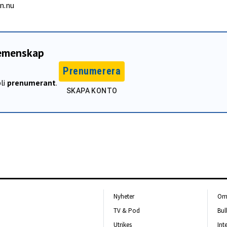
n.nu
gemenskap
Prenumerera
li
prenumerant
.
SKAPA KONTO
Nyheter
Om 
TV & Pod
Bul
Utrikes
Int