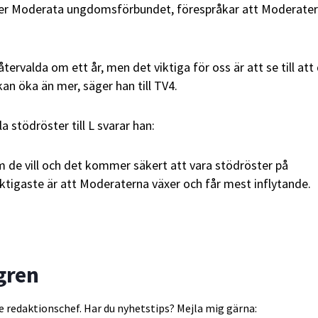
der Moderata ungdomsförbundet, förespråkar att Moderate
tervalda om ett år, men det viktiga för oss är att se till att
an öka än mer, säger han till TV4.
 stödröster till L svarar han:
om de vill och det kommer säkert att vara stödröster på
iktigaste är att Moderaterna växer och får mest inflytande.
gren
e redaktionschef. Har du nyhetstips? Mejla mig gärna: