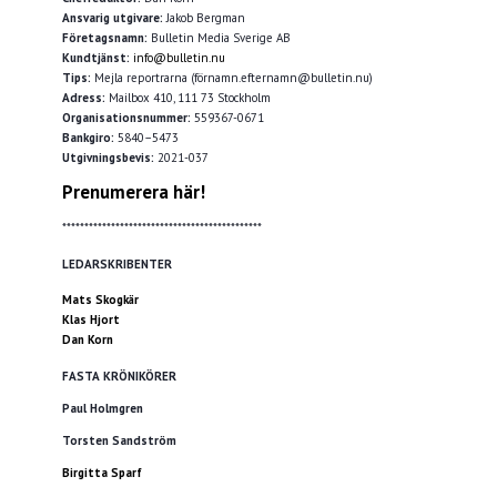
Ansvarig utgivare:
Jakob Bergman
Företagsnamn:
Bulletin Media Sverige AB
Kundtjänst:
info@bulletin.nu
Tips:
Mejla reportrarna (förnamn.efternamn@bulletin.nu)
Adress:
Mailbox 410, 111 73 Stockholm
Organisationsnummer:
559367-0671
Bankgiro:
5840–5473
Utgivningsbevis:
2021-037
Prenumerera här!
*********************************************
LEDARSKRIBENTER
Mats Skogkär
Klas Hjort
Dan Korn
FASTA KRÖNIKÖRER
Paul Holmgren
Torsten Sandström
Birgitta Sparf