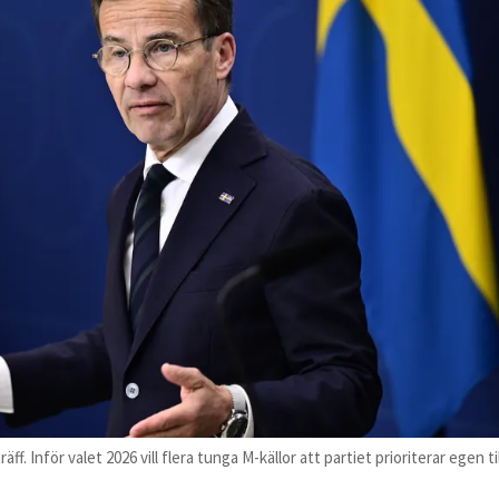
 Inför valet 2026 vill flera tunga M-källor att partiet prioriterar egen ti