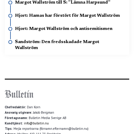
Margot Wallström till S: ”Lämna Harpsund”
Hjort: Hamas har förstört för Margot Wallström
Hjort: Margot Wallström och antisemitismen
Sandström: Den fredsskadade Margot
Wallström
Chefredaktör:
Dan Korn
Ansvarig utgivare:
Jakob Bergman
Företagsnamn:
Bulletin Media Sverige AB
Kundtjänst:
info@bulletin.nu
Tips:
Mejla reportrarna (förnamn.efternamn@bulletin.nu)
Adress:
Mailbox 410, 111 73 Stockholm