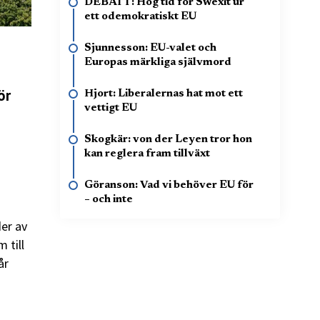
DEBATT: Hög tid för Swexit ur
ett odemokratiskt EU
Sjunnesson: EU-valet och
Europas märkliga självmord
ör
Hjort: Liberalernas hat mot ett
vettigt EU
Skogkär: von der Leyen tror hon
kan reglera fram tillväxt
Göranson: Vad vi behöver EU för
– och inte
er av
 till
år