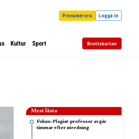
Prenumerera
Logga in
us
Kultur
Sport
Brottskartan
Mest lästa
Fokus: Plagiat-professor avgår
timmar efter utredning