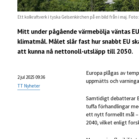
Ett kolkraftverk i tyska Gelsenkirchen på en bild från i maj. Fot
Mitt under pågående värmebölja väntas EU
klimatmål. Målet slår fast hur snabbt EU sk
att kunna nå nettonoll-utsläpp till 2050.
Europa plågas av tempe
2 jul 2025 09:36
uppmätts och varninga
TT Nyheter
Samtidigt debatterar 
tuffa förhandlingar m
ett nytt formellt mål –
2040, vilket enligt fors