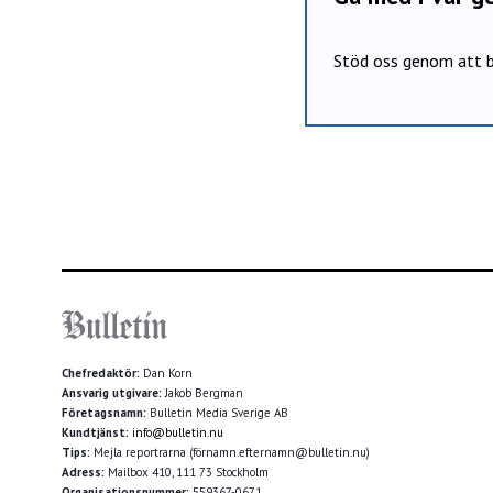
Stöd oss genom att b
Chefredaktör:
Dan Korn
Ansvarig utgivare:
Jakob Bergman
Företagsnamn:
Bulletin Media Sverige AB
Kundtjänst:
info@bulletin.nu
Tips:
Mejla reportrarna (förnamn.efternamn@bulletin.nu)
Adress:
Mailbox 410, 111 73 Stockholm
Organisationsnummer:
559367-0671