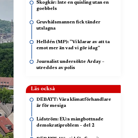
Skogkär: Inte en quisling utan en
goebbels
Gruvhålsmannen fick tänder
utslagna
Helldén (MP): ”Vi klarar av att ta
emot mer än vad vi gör idag”
Journalist undersökte Arday –
utreddes av polis
Läs också
DEBATT: Våra klimatförhandlare
är för mesiga
Lidström: EU:s mångbottnade
demokratiproblem – del 2