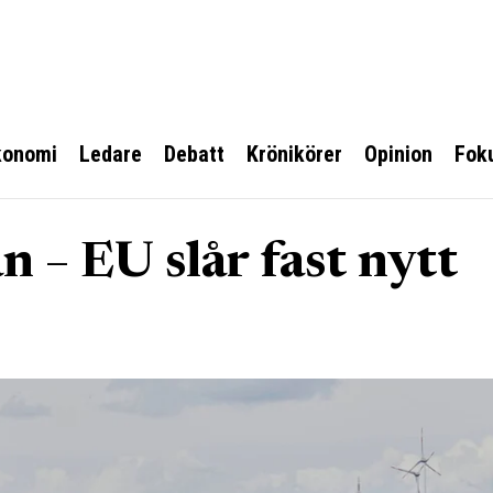
konomi
Ledare
Debatt
Krönikörer
Opinion
Fok
n – EU slår fast nytt