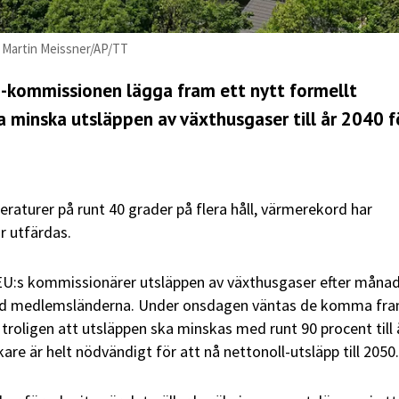
o: Martin Meissner/AP/TT
-kommissionen lägga fram ett nytt formellt
a minska utsläppen av växthusgaser till år 2040 f
raturer på runt 40 grader på flera håll, värmerekord har
r utfärdas.
EU:s kommissionärer utsläppen av växthusgaser efter månad
ed medlemsländerna. Under onsdagen väntas de komma fram
 troligen att utsläppen ska minskas med runt 90 procent till 
kare är helt nödvändigt för att nå nettonoll-utsläpp till 2050.