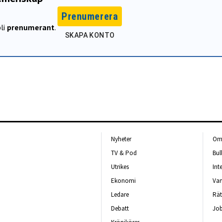
Prenumerera
li
prenumerant
.
SKAPA KONTO
Nyheter
Om 
TV & Pod
Bul
Utrikes
Int
Ekonomi
Van
Ledare
Rät
Debatt
Job