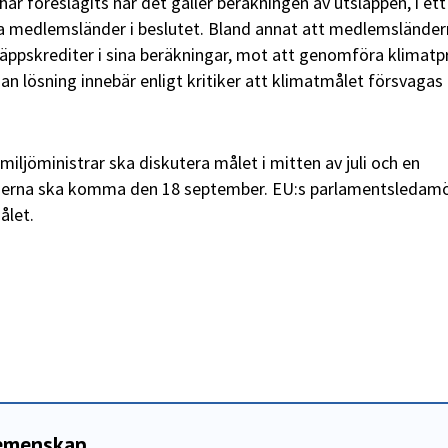
 har föreslagits när det gäller beräkningen av utsläppen, i ett
sa medlemsländer i beslutet. Bland annat att medlemslände
läppskrediter i sina beräkningar, mot att genomföra klimatp
an lösning innebär enligt kritiker att klimatmålet försvagas
miljöministrar ska diskutera målet i mitten av juli och en
erna ska komma den 18 september. EU:s parlamentsledam
ålet.
gemenskap