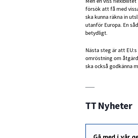
Men en viss flexibilitet
försök att få med vis
ska kunna räkna in uts
utanför Europa. En såd
betydligt.
Nästa steg är att EU:s 
omröstning om åtgärd
ska också godkänna m
TT Nyheter
Gå med i vår 