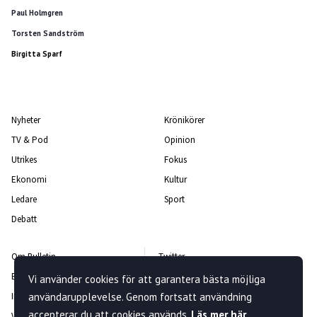
Paul Holmgren
Torsten Sandström
Birgitta Sparf
Nyheter
Krönikörer
TV & Pod
Opinion
Utrikes
Fokus
Ekonomi
Kultur
Ledare
Sport
Debatt
Om Bulletin
Twitter
Bulletin-teamet
Facebook
Vi använder cookies för att garantera bästa möjliga
användarupplevelse. Genom fortsatt användning
Integritetspolicy
Instagram
accepterar du att cookies används.
Läs mer här
.
Vanliga frågor och svar
Kontakta oss