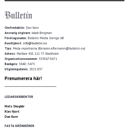
Chefredaktör:
Dan Korn
Ansvarig utgivare:
Jakob Bergman
Företagsnamn:
Bulletin Media Sverige AB
Kundtjänst:
info@bulletin.nu
Tips:
Mejla reportrarna (förnamn.efternamn@bulletin.nu)
Adress:
Mailbox 410, 111 73 Stockholm
Organisationsnummer:
559367-0671
Bankgiro:
5840–5473
Utgivningsbevis:
2021-037
Prenumerera här!
*********************************************
LEDARSKRIBENTER
Mats Skogkär
Klas Hjort
Dan Korn
FASTA KRÖNIKÖRER