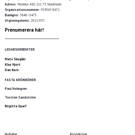
Adress:
Mailbox 410, 111 73 Stockholm
Organisationsnummer:
559367-0671
Bankgiro:
5840–5473
Utgivningsbevis:
2021-037
Prenumerera här!
*********************************************
LEDARSKRIBENTER
Mats Skogkär
Klas Hjort
Dan Korn
FASTA KRÖNIKÖRER
Paul Holmgren
Torsten Sandström
Birgitta Sparf
Nyheter
Krönikörer