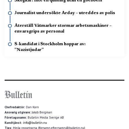
Skogkär: Inte en quisling utan en goebbels
Journalist undersökte Arday – utreddes av polis
Återställ Våtmarker stormar arbetsmaskiner –
envarsgrips av personal
S-kandidat i Stockholm hoppar av:
”Nazistjudar”
Chefredaktör:
Dan Korn
Ansvarig utgivare:
Jakob Bergman
Företagsnamn:
Bulletin Media Sverige AB
Kundtjänst:
info@bulletin.nu
Tips:
Mejla reportrarna (förnamn.efternamn@bulletin.nu)