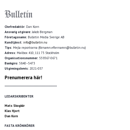
Chefredaktör:
Dan Korn
Ansvarig utgivare:
Jakob Bergman
Företagsnamn:
Bulletin Media Sverige AB
Kundtjänst:
info@bulletin.nu
Tips:
Mejla reportrarna (förnamn.efternamn@bulletin.nu)
Adress:
Mailbox 410, 111 73 Stockholm
Organisationsnummer:
559367-0671
Bankgiro:
5840–5473
Utgivningsbevis:
2021-037
Prenumerera här!
*********************************************
LEDARSKRIBENTER
Mats Skogkär
Klas Hjort
Dan Korn
FASTA KRÖNIKÖRER