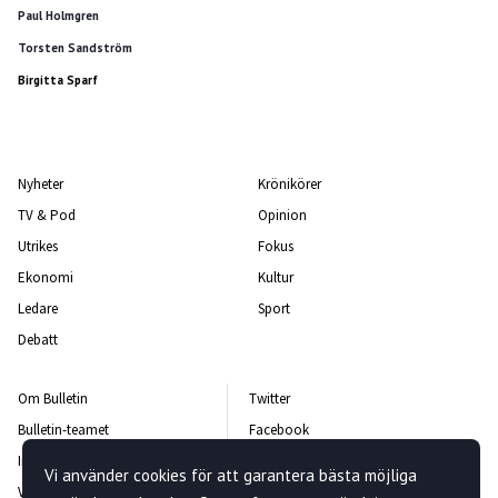
Paul Holmgren
Torsten Sandström
Birgitta Sparf
Nyheter
Krönikörer
TV & Pod
Opinion
Utrikes
Fokus
Ekonomi
Kultur
Ledare
Sport
Debatt
Om Bulletin
Twitter
Bulletin-teamet
Facebook
Integritetspolicy
Instagram
Vi använder cookies för att garantera bästa möjliga
Vanliga frågor och svar
Kontakta oss