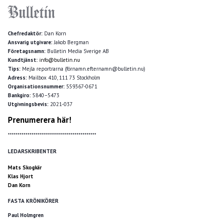
Chefredaktör:
Dan Korn
Ansvarig utgivare:
Jakob Bergman
Företagsnamn:
Bulletin Media Sverige AB
Kundtjänst:
info@bulletin.nu
Tips:
Mejla reportrarna (förnamn.efternamn@bulletin.nu)
Adress:
Mailbox 410, 111 73 Stockholm
Organisationsnummer:
559367-0671
Bankgiro:
5840–5473
Utgivningsbevis:
2021-037
Prenumerera här!
*********************************************
LEDARSKRIBENTER
Mats Skogkär
Klas Hjort
Dan Korn
FASTA KRÖNIKÖRER
Paul Holmgren