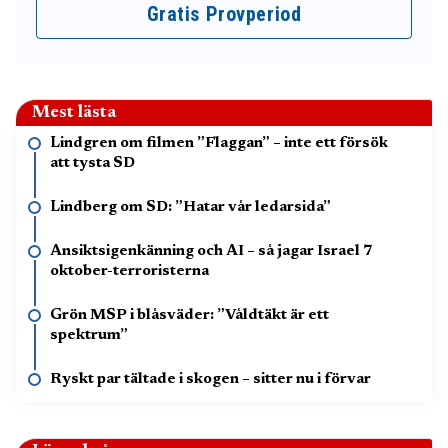
Gratis Provperiod
Mest lästa
Lindgren om filmen ”Flaggan” – inte ett försök
att tysta SD
Lindberg om SD: ”Hatar vår ledarsida”
Ansiktsigenkänning och AI – så jagar Israel 7
oktober-terroristerna
Grön MSP i blåsväder: ”Våldtäkt är ett
spektrum”
Ryskt par tältade i skogen – sitter nu i förvar