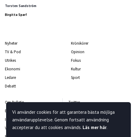
Torsten Sandström
Birgitta Sparf
Nyheter
Krönikörer
TV & Pod
Opinion
Utrikes
Fokus
Ekonomi
Kultur
Ledare
Sport
Debatt
Om Bulletin
Twitter
Bulletin-teamet
Facebook
Vi använder cookies för att garantera bästa möjliga
användarupplevelse. Genom fortsatt användning
Integritetspolicy
Instagram
accepterar du att cookies används.
Läs mer här
.
Vanliga frågor och svar
Kontakta oss
Rättelsepolicy
Nyhetsbrev