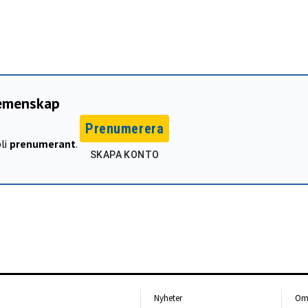
gemenskap
Prenumerera
li
prenumerant
.
SKAPA KONTO
Nyheter
Om 