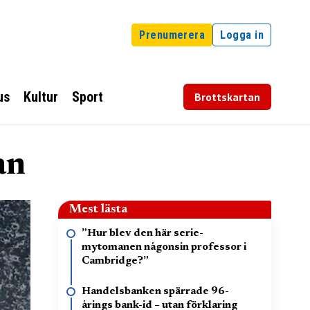
Prenumerera
Logga in
us
Kultur
Sport
Brottskartan
an
Mest lästa
”Hur blev den här serie-
mytomanen någonsin professor i
Cambridge?”
Handelsbanken spärrade 96-
årings bank-id – utan förklaring