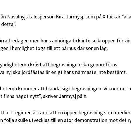
n Navalnyjs talesperson Kira Jarmysj, som på X tackar ”all
 detta”.
örra fredagen men hans anhöriga fick inte se kroppen förrän
 i hemlighet togs till ett bårhus där sonen låg.
yndigheterna krävt att begravningen ska genomföras i
alnyj ska jordfästas är enigt hans närmaste inte bestämt.
gheterna kommer att blanda sig i begravningen. Vi kommer a
t finns något nytt”, skriver Jarmysj på X.
ett att regimen är rädd att en öppen begravning som medier
n följa skulle utvecklas till en stor demonstration mot det r