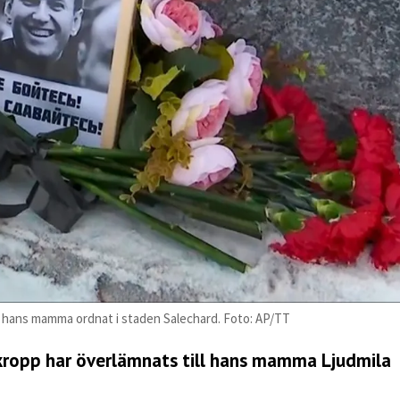
om hans mamma ordnat i staden Salechard. Foto: AP/TT
 kropp har överlämnats till hans mamma Ljudmila