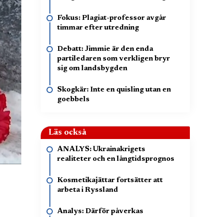
Fokus: Plagiat-professor avgår
timmar efter utredning
Debatt: Jimmie är den enda
partiledaren som verkligen bryr
sig om landsbygden
Skogkär: Inte en quisling utan en
goebbels
Läs också
ANALYS: Ukrainakrigets
realiteter och en långtidsprognos
Kosmetikajättar fortsätter att
arbeta i Ryssland
Analys: Därför påverkas