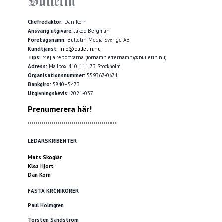
Chefredaktör:
Dan Korn
Ansvarig utgivare:
Jakob Bergman
Företagsnamn:
Bulletin Media Sverige AB
Kundtjänst:
info@bulletin.nu
Tips:
Mejla reportrarna (förnamn.efternamn@bulletin.nu)
Adress:
Mailbox 410, 111 73 Stockholm
Organisationsnummer:
559367-0671
Bankgiro:
5840–5473
Utgivningsbevis:
2021-037
Prenumerera här!
*********************************************
LEDARSKRIBENTER
Mats Skogkär
Klas Hjort
Dan Korn
FASTA KRÖNIKÖRER
Paul Holmgren
Torsten Sandström