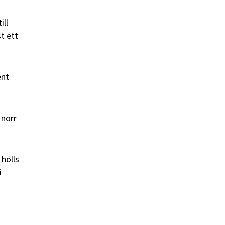
ill
t ett
ent
 norr
 hölls
i