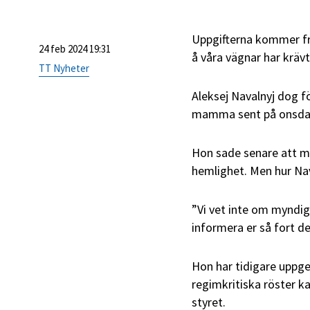
Uppgifterna kommer frå
24 feb 2024 19:31
å våra vägnar har krävt
TT Nyheter
Aleksej Navalnyj dog f
mamma sent på onsdagen
Hon sade senare att m
hemlighet. Men hur Nav
”Vi vet inte om myndi
informera er så fort de
Hon har tidigare uppg
regimkritiska röster ka
styret.