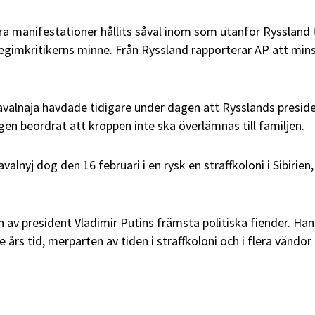
ra manifestationer hållits såväl inom som utanför Ryssland t
regimkritikerns minne. Från Ryssland rapporterar AP att mins
avalnaja hävdade tidigare under dagen att Rysslands presid
gen beordrat att kroppen inte ska överlämnas till familjen.
alnyj dog den 16 februari i en rysk en straffkoloni i Sibirien,
n av president Vladimir Putins främsta politiska fiender. Han
e års tid, merparten av tiden i straffkoloni och i flera vändor 