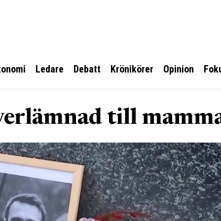
konomi
Ledare
Debatt
Krönikörer
Opinion
Fok
överlämnad till mamm