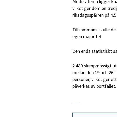
Moderaterna ligger kna
vilket ger dem en tred
riksdagsspärren på 4,5
Tillsammans skulle de 
egen majoritet.
Den enda statistiskt s
2 480 slumpmässigt ut
mellan den 19 och 26 jul
personer, vilket ger et
påverkas av bortfallet.