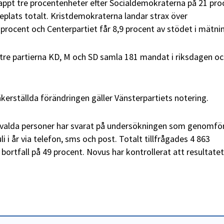
ppt tre procentenheter efter Socialdemokraterna på 21 pro
jeplats totalt. Kristdemokraterna landar strax över
 procent och Centerpartiet får 8,9 procent av stödet i mätni
tre partierna KD, M och SD samla 181 mandat i riksdagen oc
äkerställda förändringen gäller Vänsterpartiets notering.
valda personer har svarat på undersökningen som genomfö
i i år via telefon, sms och post. Totalt tillfrågades 4 863
t bortfall på 49 procent. Novus har kontrollerat att resultatet