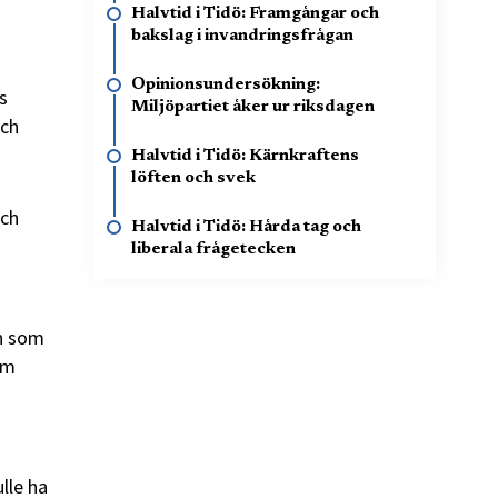
Halvtid i Tidö: Framgångar och
bakslag i invandringsfrågan
Opinionsundersökning:
s
Miljöpartiet åker ur riksdagen
och
Halvtid i Tidö: Kärnkraftens
löften och svek
och
Halvtid i Tidö: Hårda tag och
liberala frågetecken
an som
om
lle ha