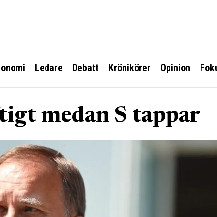
konomi
Ledare
Debatt
Krönikörer
Opinion
Fok
tigt medan S tappar