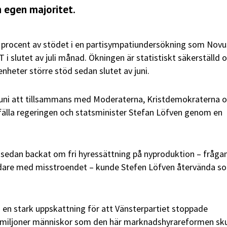
 egen majoritet.
3 procent av stödet i en partisympatiundersökning som Novu
 i slutet av juli månad. Ökningen är statistiskt säkerställd 
enheter större stöd sedan slutet av juni.
 juni att tillsammans med Moderaterna, Kristdemokraterna 
älla regeringen och statsminister Stefan Löfven genom en
t sedan backat om fri hyressättning på nyproduktion – fråg
vidare med misstroendet – kunde Stefen Löfven återvända s
ns en stark uppskattning för att Vänsterpartiet stoppade
e miljoner människor som den här marknadshyrareformen sku