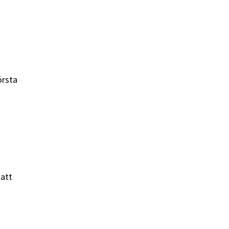
örsta
 att