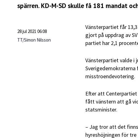
spärren. KD-M-SD skulle få 181 mandat och
Vänsterpartiet får 13,
28 jul 2021 06:08
gjort på uppdrag av SVT
TT/Simon Nilsson
partiet har 2,1 procent
Vänsterpartiet valde i
Sverigedemokraterna f
misstroendevotering.
Efter att Centerpartie
fått vänstern att gå 
statsminister.
– Jag tror att det fin
hyreshöjningen för tr