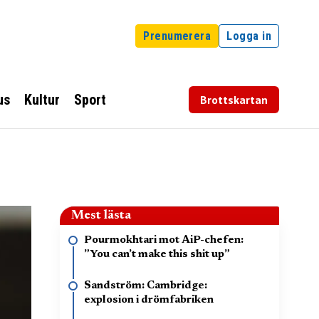
Prenumerera
Logga in
us
Kultur
Sport
Brottskartan
Mest lästa
Pourmokhtari mot AiP-chefen:
”You can’t make this shit up”
Sandström: Cambridge:
explosion i drömfabriken