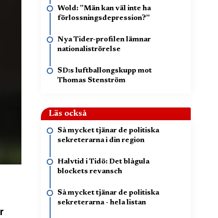
Wold: ”Män kan väl inte ha
förlossningsdepression?”
Nya Tider-profilen lämnar
nationaliströrelse
SD:s luftballongskupp mot
Thomas Stenström
Läs också
Så mycket tjänar de politiska
sekreterarna i din region
Halvtid i Tidö: Det blågula
blockets revansch
Så mycket tjänar de politiska
sekreterarna - hela listan
r