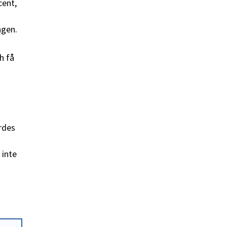
cent,
ngen.
h få
rdes
 inte