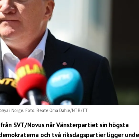
 Utøya i Norge. Foto: Beate Oma Dahle/NTB/TT
från SVT/Novus når Vänsterpartiet sin högsta
demokraterna och två riksdagspartier ligger unde