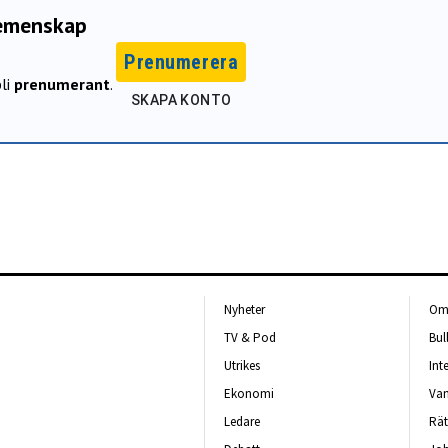
gemenskap
Prenumerera
li
prenumerant
.
SKAPA KONTO
Nyheter
Om 
TV & Pod
Bul
Utrikes
Int
Ekonomi
Van
Ledare
Rät