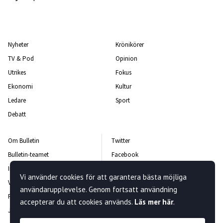
Nyheter
Krönikörer
TV & Pod
Opinion
Utrikes
Fokus
Ekonomi
Kultur
Ledare
Sport
Debatt
Om Bulletin
Twitter
Bulletin-teamet
Facebook
Integritetspolicy
Instagram
Vi använder cookies för att garantera bästa möjliga
Vanliga frågor och svar
Kontakta oss
användarupplevelse. Genom fortsatt användning
Rättelsepolicy
Nyhetsbrev
accepterar du att cookies används.
Läs mer här
.
Jobba hos oss