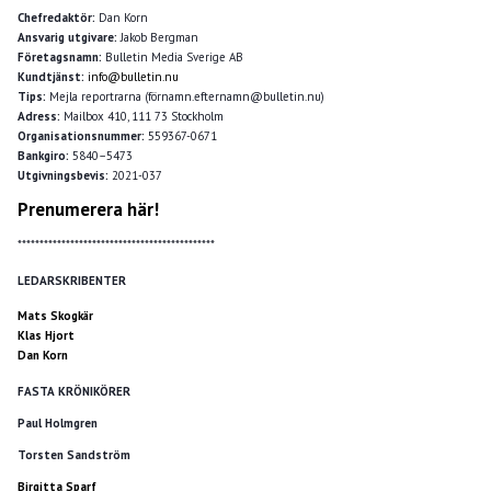
Chefredaktör:
Dan Korn
Ansvarig utgivare:
Jakob Bergman
Företagsnamn:
Bulletin Media Sverige AB
Kundtjänst:
info@bulletin.nu
Tips:
Mejla reportrarna (förnamn.efternamn@bulletin.nu)
Adress:
Mailbox 410, 111 73 Stockholm
Organisationsnummer:
559367-0671
Bankgiro:
5840–5473
Utgivningsbevis:
2021-037
Prenumerera här!
*********************************************
LEDARSKRIBENTER
Mats Skogkär
Klas Hjort
Dan Korn
FASTA KRÖNIKÖRER
Paul Holmgren
Torsten Sandström
Birgitta Sparf