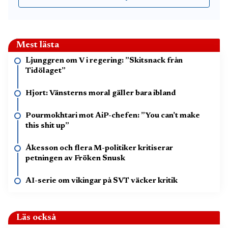
Mest lästa
Ljunggren om V i regering: ”Skitsnack från
Tidölaget”
Hjort: Vänsterns moral gäller bara ibland
Pourmokhtari mot AiP-chefen: ”You can’t make
this shit up”
Åkesson och flera M-politiker kritiserar
petningen av Fröken Snusk
AI-serie om vikingar på SVT väcker kritik
Läs också