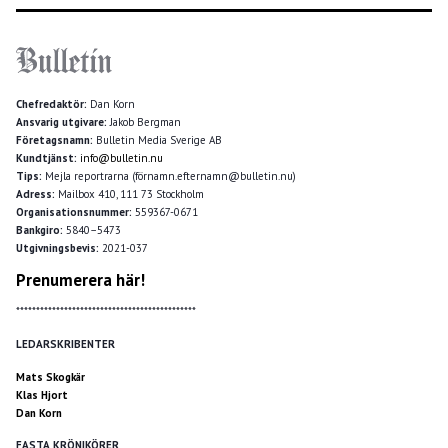
Chefredaktör:
Dan Korn
Ansvarig utgivare:
Jakob Bergman
Företagsnamn:
Bulletin Media Sverige AB
Kundtjänst:
info@bulletin.nu
Tips:
Mejla reportrarna (förnamn.efternamn@bulletin.nu)
Adress:
Mailbox 410, 111 73 Stockholm
Organisationsnummer:
559367-0671
Bankgiro:
5840–5473
Utgivningsbevis:
2021-037
Prenumerera här!
*********************************************
LEDARSKRIBENTER
Mats Skogkär
Klas Hjort
Dan Korn
FASTA KRÖNIKÖRER