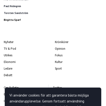
Paul Holmgren
Torsten Sandström
Birgitta Sparf
Nyheter
Krönikörer
TV & Pod
Opinion
Utrikes
Fokus
Ekonomi
Kultur
Ledare
Sport
Debatt
Om Bulletin
Twitter
Bulletin-teamet
Facebook
Vi använder cookies för att garantera bästa möjliga
användarupplevelse. Genom fortsatt användning
Integritetspolicy
Instagram