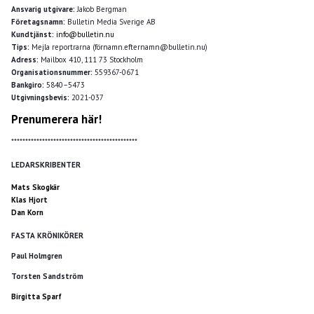
Ansvarig utgivare:
Jakob Bergman
Företagsnamn:
Bulletin Media Sverige AB
Kundtjänst:
info@bulletin.nu
Tips:
Mejla reportrarna (förnamn.efternamn@bulletin.nu)
Adress:
Mailbox 410, 111 73 Stockholm
Organisationsnummer:
559367-0671
Bankgiro:
5840–5473
Utgivningsbevis:
2021-037
Prenumerera här!
*********************************************
LEDARSKRIBENTER
Mats Skogkär
Klas Hjort
Dan Korn
FASTA KRÖNIKÖRER
Paul Holmgren
Torsten Sandström
Birgitta Sparf