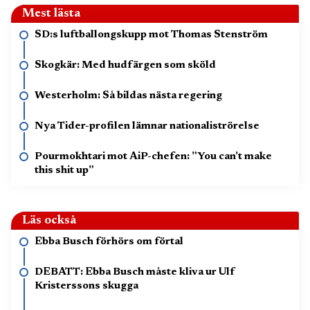
Mest lästa
SD:s luftballongskupp mot Thomas Stenström
Skogkär: Med hudfärgen som sköld
Westerholm: Så bildas nästa regering
Nya Tider-profilen lämnar nationaliströrelse
Pourmokhtari mot AiP-chefen: ”You can’t make
this shit up”
Läs också
Ebba Busch förhörs om förtal
DEBATT: Ebba Busch måste kliva ur Ulf
Kristerssons skugga