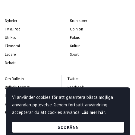
Nyheter
Krönikörer
TV & Pod
Opinion
Utrikes
Fokus
Ekonomi
Kultur
Ledare
Sport
Debatt
Om Bulletin
Twitter
Bulletin-teamet
Facebook
Integritetspolicy
Instagram
Vi använder cookies för att garantera bästa möjliga
Vanliga frågor och svar
Kontakta oss
användarupplevelse. Genom fortsatt användning
accepterar du att cookies används.
Läs mer här
.
Rättelsepolicy
Nyhetsbrev
Jobba hos oss
GODKÄNN