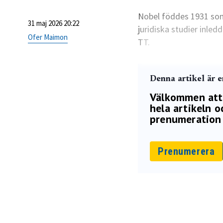
Nobel föddes 1931 som 
31 maj 2026 20:22
juridiska studier inled
Ofer Maimon
TT.
Denna artikel är 
Välkommen att p
hela artikeln oc
prenumeration 
Prenumerera