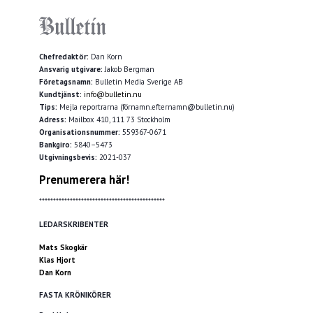
Chefredaktör:
Dan Korn
Ansvarig utgivare:
Jakob Bergman
Företagsnamn:
Bulletin Media Sverige AB
Kundtjänst:
info@bulletin.nu
Tips:
Mejla reportrarna (förnamn.efternamn@bulletin.nu)
Adress:
Mailbox 410, 111 73 Stockholm
Organisationsnummer:
559367-0671
Bankgiro:
5840–5473
Utgivningsbevis:
2021-037
Prenumerera här!
*********************************************
LEDARSKRIBENTER
Mats Skogkär
Klas Hjort
Dan Korn
FASTA KRÖNIKÖRER