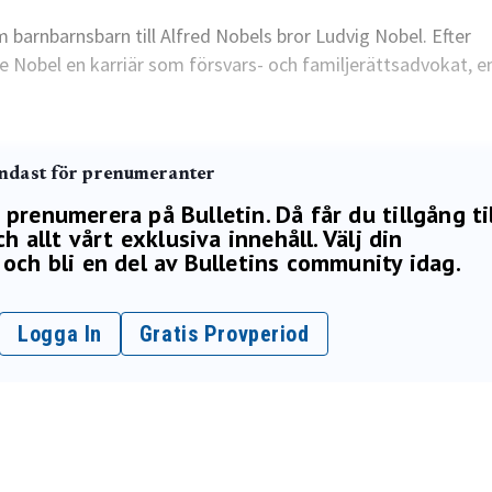
barnbarnsbarn till Alfred Nobels bror Ludvig Nobel. Efter
de Nobel en karriär som försvars- och familjerättsadvokat, en
endast för prenumeranter
renumerera på Bulletin. Då får du tillgång ti
h allt vårt exklusiva innehåll. Välj din
och bli en del av Bulletins community idag.
Logga In
Gratis Provperiod