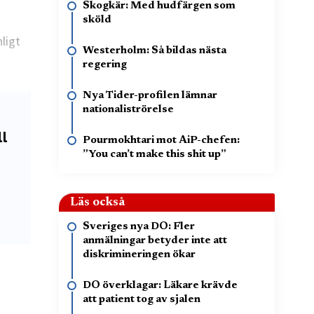
Skogkär: Med hudfärgen som
sköld
ligt
Westerholm: Så bildas nästa
regering
Nya Tider-profilen lämnar
nationaliströrelse
ll
Pourmokhtari mot AiP-chefen:
”You can’t make this shit up”
Läs också
Sveriges nya DO: Fler
anmälningar betyder inte att
diskrimineringen ökar
DO överklagar: Läkare krävde
att patient tog av sjalen