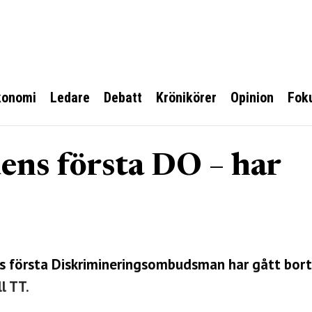
konomi
Ledare
Debatt
Krönikörer
Opinion
Fok
dens första DO – har
ens första Diskrimineringsombudsman har gått bort
l TT.