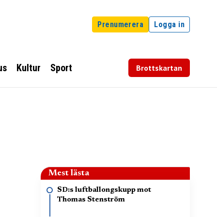
Prenumerera
Logga in
us
Kultur
Sport
Brottskartan
Mest lästa
SD:s luftballongskupp mot
Thomas Stenström