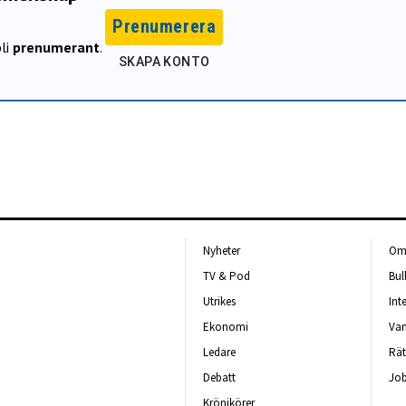
Prenumerera
li
prenumerant
.
SKAPA KONTO
Nyheter
Om 
TV & Pod
Bul
Utrikes
Int
Ekonomi
Van
Ledare
Rät
Debatt
Job
Krönikörer