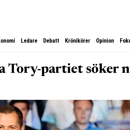
konomi
Ledare
Debatt
Krönikörer
Opinion
Fok
 Tory-partiet söker 