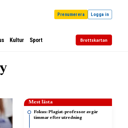
Prenumerera
Logga in
us
Kultur
Sport
Brottskartan
ny
Mest lästa
Fokus: Plagiat-professor avgår
timmar efter utredning