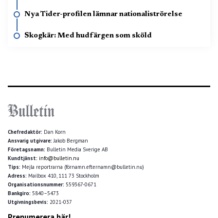
Nya Tider-profilen lämnar nationaliströrelse
Skogkär: Med hudfärgen som sköld
Chefredaktör:
Dan Korn
Ansvarig utgivare:
Jakob Bergman
Företagsnamn:
Bulletin Media Sverige AB
Kundtjänst:
info@bulletin.nu
Tips:
Mejla reportrarna (förnamn.efternamn@bulletin.nu)
Adress:
Mailbox 410, 111 73 Stockholm
Organisationsnummer:
559367-0671
Bankgiro:
5840–5473
Utgivningsbevis:
2021-037
Prenumerera här!