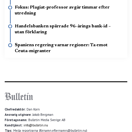
Fokus: Plagiat-professor avgår timmar efter
utredning
Handelsbanken spärrade 96-årings bank-id –
utan förklaring
Spaniens regering varnar regioner: Ta emot
Ceuta-migranter
Chefredaktör:
Dan Korn
Ansvarig utgivare:
Jakob Bergman
Företagsnamn:
Bulletin Media Sverige AB
Kundtjänst:
info@bulletin.nu
Tips:
Mejla reportrarna (förnamn.efternamn@bulletin.nu)