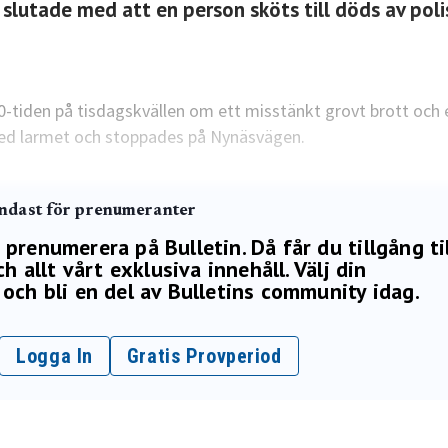
lutade med att en person sköts till döds av poli
0-tiden på tisdagskvällen om ett misstänkt grovt brott och e
ed larmet och stoppades på Nynäsvägen.
endast för prenumeranter
renumerera på Bulletin. Då får du tillgång ti
h allt vårt exklusiva innehåll. Välj din
och bli en del av Bulletins community idag.
Logga In
Gratis Provperiod