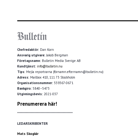
Chefredaktör:
Dan Korn
Ansvarig utgivare:
Jakob Bergman
Företagsnamn:
Bulletin Media Sverige AB
Kundtjänst:
info@bulletin.nu
Tips:
Mejla reportrarna (förnamn.efternamn@bulletin.nu)
Adress:
Mailbox 410, 111 73 Stockholm
Organisationsnummer:
559367-0671
Bankgiro:
5840–5473
Utgivningsbevis:
2021-037
Prenumerera här!
*********************************************
LEDARSKRIBENTER
Mats Skogkär