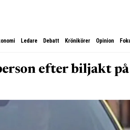
konomi
Ledare
Debatt
Krönikörer
Opinion
Fok
person efter biljakt på