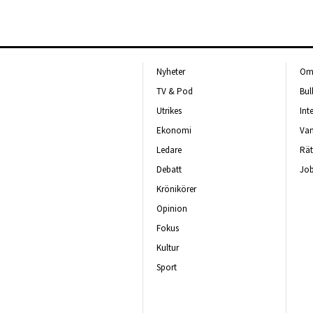
Nyheter
Om 
TV & Pod
Bul
Utrikes
Int
Ekonomi
Van
Ledare
Rät
Debatt
Job
Krönikörer
Opinion
Fokus
Kultur
Sport