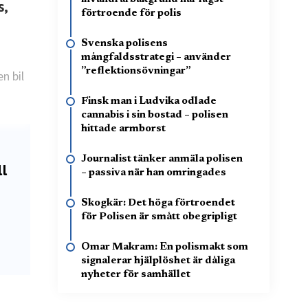
s,
förtroende för polis
Svenska polisens
mångfaldsstrategi – använder
”reflektionsövningar”
n bil
Finsk man i Ludvika odlade
cannabis i sin bostad – polisen
hittade armborst
Journalist tänker anmäla polisen
ll
– passiva när han omringades
Skogkär: Det höga förtroendet
för Polisen är smått obegripligt
Omar Makram: En polismakt som
signalerar hjälplöshet är dåliga
nyheter för samhället