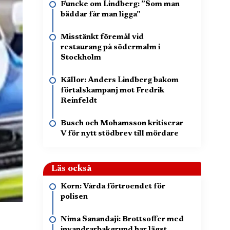
Funcke om Lindberg: ”Som man
bäddar får man ligga”
Misstänkt föremål vid
restaurang på södermalm i
Stockholm
Källor: Anders Lindberg bakom
förtalskampanj mot Fredrik
Reinfeldt
Busch och Mohamsson kritiserar
V för nytt stödbrev till mördare
Läs också
Korn: Vårda förtroendet för
polisen
Nima Sanandaji: Brottsoffer med
invandrarbakgrund har lägst