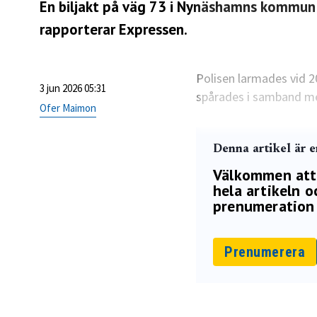
En biljakt på väg 73 i Nynäshamns kommun s
rapporterar Expressen.
Polisen larmades vid 2
3 jun 2026 05:31
spårades i samband m
Ofer Maimon
Denna artikel är 
Välkommen att p
hela artikeln oc
prenumeration 
Prenumerera