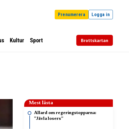
Prenumerera
Logga in
us
Kultur
Sport
Brottskartan
Mest lästa
Allard om regeringstopparna:
”Jävla losers”