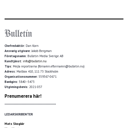
Chefredaktör:
Dan Korn
Ansvarig utgivare:
Jakob Bergman
Företagsnamn:
Bulletin Media Sverige AB
Kundtjänst:
info@bulletin.nu
Tips:
Mejla reportrarna (förnamn.efternamn@bulletin.nu)
Adress:
Mailbox 410, 111 73 Stockholm
Organisationsnummer:
559367-0671
Bankgiro:
5840–5473
Utgivningsbevis:
2021-037
Prenumerera här!
*********************************************
LEDARSKRIBENTER
Mats Skogkär