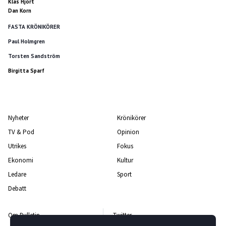
Klas Hjort
Dan Korn
FASTA KRÖNIKÖRER
Paul Holmgren
Torsten Sandström
Birgitta Sparf
Nyheter
Krönikörer
TV & Pod
Opinion
Utrikes
Fokus
Ekonomi
Kultur
Ledare
Sport
Debatt
Om Bulletin
Twitter