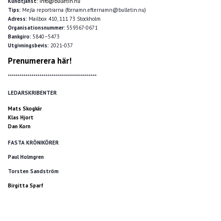
Kundtjänst:
info@bulletin.nu
Tips:
Mejla reportrarna (förnamn.efternamn@bulletin.nu)
Adress:
Mailbox 410, 111 73 Stockholm
Organisationsnummer:
559367-0671
Bankgiro:
5840–5473
Utgivningsbevis:
2021-037
Prenumerera här!
*********************************************
LEDARSKRIBENTER
Mats Skogkär
Klas Hjort
Dan Korn
FASTA KRÖNIKÖRER
Paul Holmgren
Torsten Sandström
Birgitta Sparf