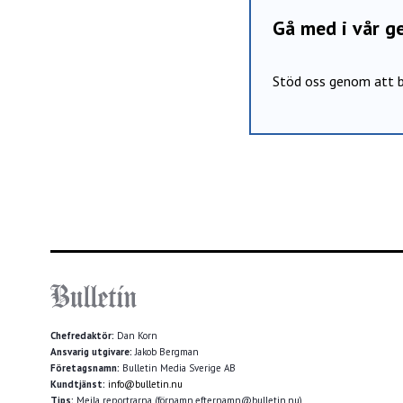
Gå med i vår 
Stöd oss genom att b
Chefredaktör:
Dan Korn
Ansvarig utgivare:
Jakob Bergman
Företagsnamn:
Bulletin Media Sverige AB
Kundtjänst:
info@bulletin.nu
Tips:
Mejla reportrarna (förnamn.efternamn@bulletin.nu)