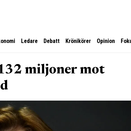
konomi
Ledare
Debatt
Krönikörer
Opinion
Fok
 132 miljoner mot
ld