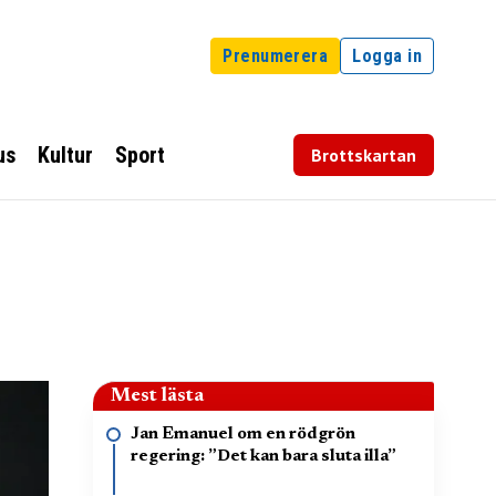
Prenumerera
Logga in
us
Kultur
Sport
Brottskartan
Mest lästa
Jan Emanuel om en rödgrön
regering: ”Det kan bara sluta illa”