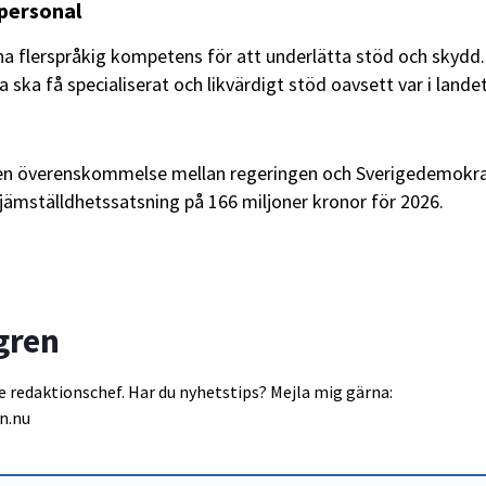
 personal
a flerspråkig kompetens för att underlätta stöd och skydd.
ta ska få specialiserat och likvärdigt stöd oavsett var i lande
 en överenskommelse mellan regeringen och Sverigedemokr
e jämställdhetssatsning på 166 miljoner kronor för 2026.
gren
e redaktionschef. Har du nyhetstips? Mejla mig gärna:
n.nu