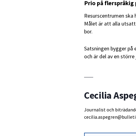
Prio på flerspråkig
Resurscentrumen ska h
Målet är att alla utsat
bor.
Satsningen bygger på
och är del av en störr
Cecilia Aspe
Journalist och biträdand
cecilia.aspegren@bulleti