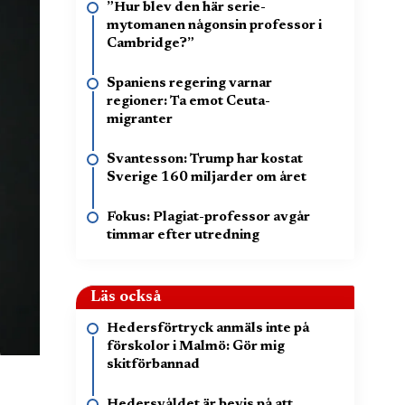
”Hur blev den här serie-
mytomanen någonsin professor i
Cambridge?”
Spaniens regering varnar
regioner: Ta emot Ceuta-
migranter
Svantesson: Trump har kostat
Sverige 160 miljarder om året
Fokus: Plagiat-professor avgår
timmar efter utredning
Läs också
Hedersförtryck anmäls inte på
förskolor i Malmö: Gör mig
skitförbannad
Hedersvåldet är bevis på att