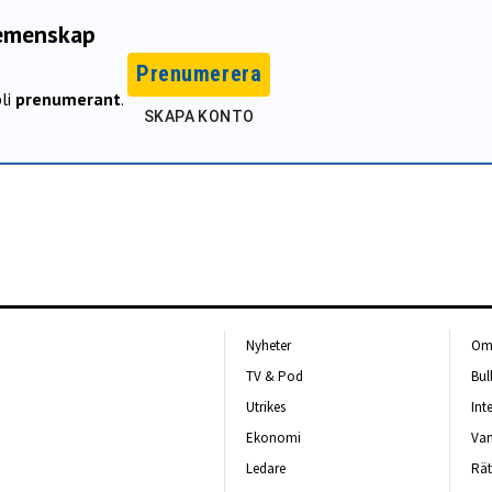
gemenskap
Prenumerera
li
prenumerant
.
SKAPA KONTO
Nyheter
Om 
TV & Pod
Bul
Utrikes
Int
Ekonomi
Van
Ledare
Rät