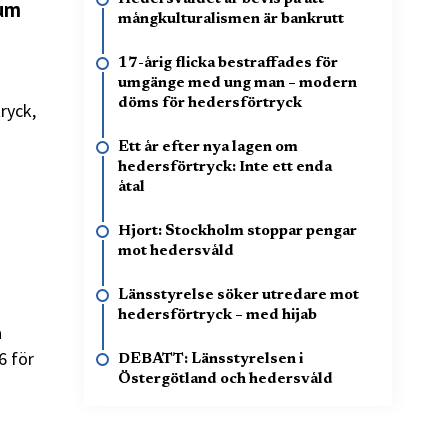
rum
mångkulturalismen är bankrutt
17-årig flicka bestraffades för
umgänge med ung man – modern
döms för hedersförtryck
ryck,
Ett år efter nya lagen om
hedersförtryck: Inte ett enda
åtal
Hjort: Stockholm stoppar pengar
mot hedersvåld
Länsstyrelse söker utredare mot
hedersförtryck – med hijab
a
6 för
DEBATT: Länsstyrelsen i
Östergötland och hedersvåld