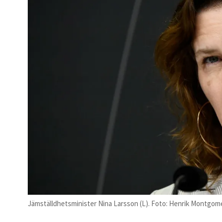
Jämställdhetsminister Nina Larsson (L). Foto: Henrik Montgo