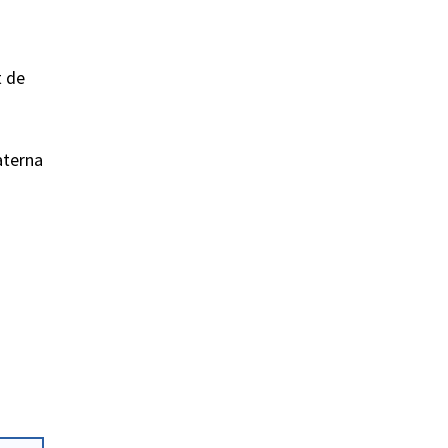
t de
aterna