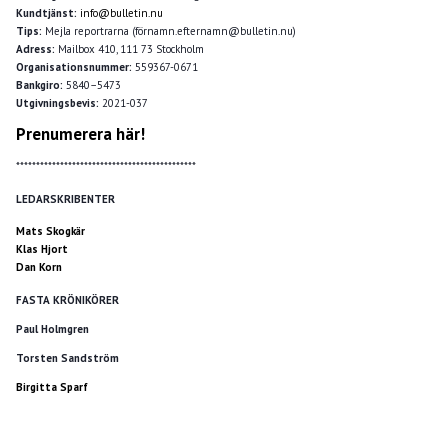
Kundtjänst:
info@bulletin.nu
Tips:
Mejla reportrarna (förnamn.efternamn@bulletin.nu)
Adress:
Mailbox 410, 111 73 Stockholm
Organisationsnummer:
559367-0671
Bankgiro:
5840–5473
Utgivningsbevis:
2021-037
Prenumerera här!
*********************************************
LEDARSKRIBENTER
Mats Skogkär
Klas Hjort
Dan Korn
FASTA KRÖNIKÖRER
Paul Holmgren
Torsten Sandström
Birgitta Sparf