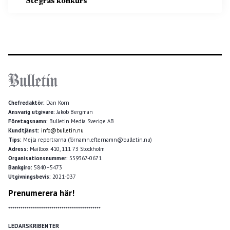
Stegras konkurs
Chefredaktör:
Dan Korn
Ansvarig utgivare:
Jakob Bergman
Företagsnamn:
Bulletin Media Sverige AB
Kundtjänst:
info@bulletin.nu
Tips:
Mejla reportrarna (förnamn.efternamn@bulletin.nu)
Adress:
Mailbox 410, 111 73 Stockholm
Organisationsnummer:
559367-0671
Bankgiro:
5840–5473
Utgivningsbevis:
2021-037
Prenumerera här!
*********************************************
LEDARSKRIBENTER