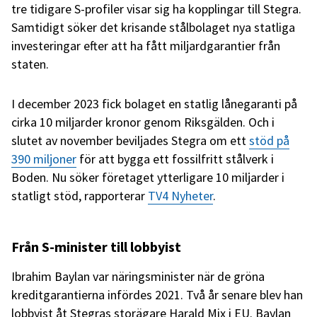
tre tidigare S-profiler visar sig ha kopplingar till Stegra.
Samtidigt söker det krisande stålbolaget nya statliga
investeringar efter att ha fått miljardgarantier från
staten.
I december 2023 fick bolaget en statlig lånegaranti på
cirka 10 miljarder kronor genom Riksgälden. Och i
slutet av november beviljades Stegra om ett
stöd på
390 miljoner
för att bygga ett fossilfritt stålverk i
Boden. Nu söker företaget ytterligare 10 miljarder i
statligt stöd, rapporterar
TV4 Nyheter
.
Från S-minister till lobbyist
Ibrahim Baylan var näringsminister när de gröna
kreditgarantierna infördes 2021. Två år senare blev han
lobbyist åt Stegras storägare Harald Mix i EU. Baylan