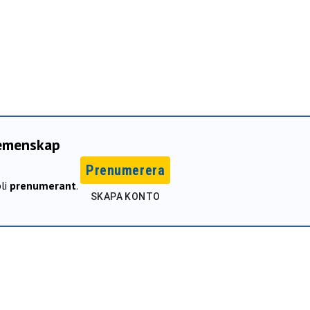
gemenskap
Prenumerera
li
prenumerant
.
SKAPA KONTO