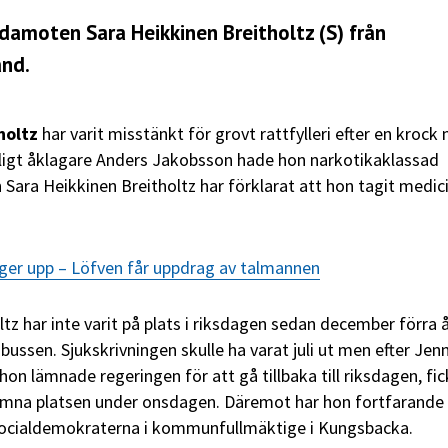
damoten Sara Heikkinen Breitholtz (S) från
and
.
holtz
har varit misstänkt för grovt rattfylleri efter en krock
nligt åklagare Anders Jakobsson hade hon narkotikaklassad
 Sara Heikkinen Breitholtz har förklarat att hon tagit medic
 ger upp – Löfven får uppdrag av talmannen
tz har inte varit på plats i riksdagen sedan december förra 
ussen. Sjukskrivningen skulle ha varat juli ut men efter Jen
on lämnade regeringen för att gå tillbaka till riksdagen, fic
lämna platsen under onsdagen. Däremot har hon fortfarande 
 Socialdemokraterna i kommunfullmäktige i Kungsbacka.