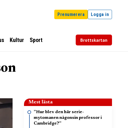
Prenumerera
Logga in
us
Kultur
Sport
Brottskartan
son
Mest lästa
”Hur blev den här serie-
mytomanen någonsin professor i
Cambridge?”