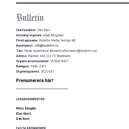
Chefredaktör:
Dan Korn
Ansvarig utgivare:
Jakob Bergman
Företagsnamn:
Bulletin Media Sverige AB
Kundtjänst:
info@bulletin.nu
Tips:
Mejla reportrarna (förnamn.efternamn@bulletin.nu)
Adress:
Mailbox 410, 111 73 Stockholm
Organisationsnummer:
559367-0671
Bankgiro:
5840–5473
Utgivningsbevis:
2021-037
Prenumerera här!
*********************************************
LEDARSKRIBENTER
Mats Skogkär
Klas Hjort
Dan Korn
FASTA KRÖNIKÖRER