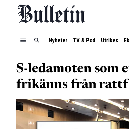
Nyheter
TV & Pod
Utrikes
E
S-ledamoten som er
frikänns från ratt