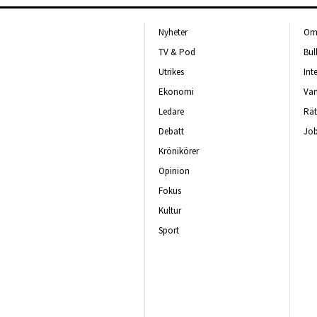
Nyheter
Om 
TV & Pod
Bul
Utrikes
Int
Ekonomi
Van
Ledare
Rät
Debatt
Job
Krönikörer
Opinion
Fokus
Kultur
Sport