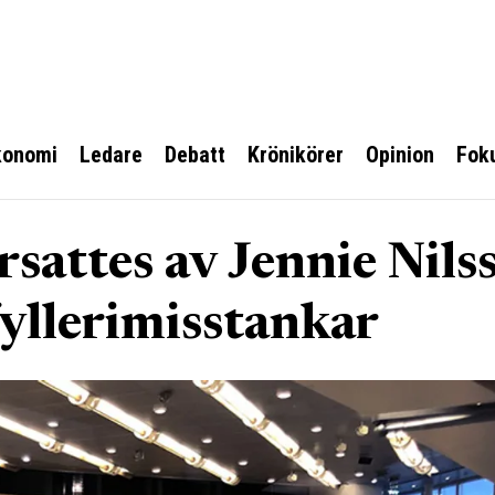
konomi
Ledare
Debatt
Krönikörer
Opinion
Fok
sattes av Jennie Nils
fyllerimisstankar