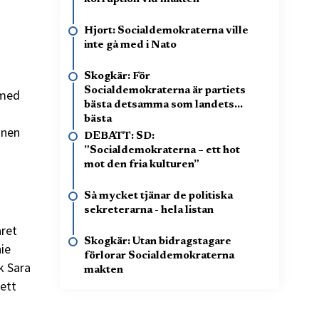
Hjort: Socialdemokraterna ville
inte gå med i Nato
Skogkär: För
Socialdemokraterna är partiets
 med
bästa detsamma som landets
bästa
inen
DEBATT: SD:
”Socialdemokraterna – ett hot
mot den fria kulturen”
Så mycket tjänar de politiska
sekreterarna - hela listan
året
Skogkär: Utan bidragstagare
nie
förlorar Socialdemokraterna
k Sara
makten
ett