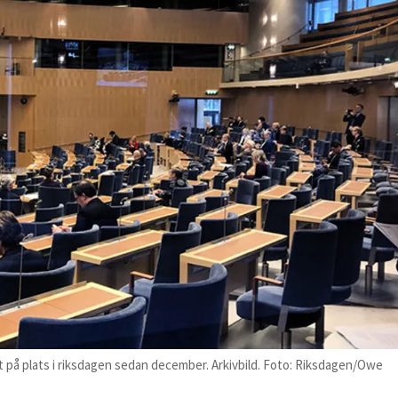
it på plats i riksdagen sedan december. Arkivbild. Foto: Riksdagen/Owe