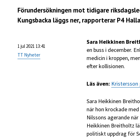
Förundersökningen mot tidigare riksdagsle
Kungsbacka läggs ner, rapporterar
P4 Hall
Sara Heikkinen Breit
1 jul 2021 13:41
en buss i december. E
TT Nyheter
medicin i kroppen, men
efter kollisionen.
Läs även:
Kristersson
Sara Heikkinen Breithol
när hon krockade med b
Nilssons agerande när h
Heikkinen Breitholtz 
politiskt uppdrag för