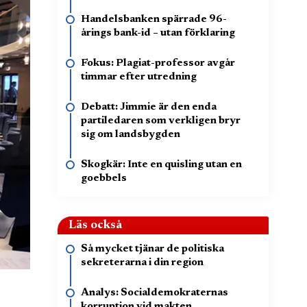
Handelsbanken spärrade 96-
årings bank-id – utan förklaring
Fokus: Plagiat-professor avgår
timmar efter utredning
Debatt: Jimmie är den enda
partiledaren som verkligen bryr
sig om landsbygden
Skogkär: Inte en quisling utan en
goebbels
Läs också
Så mycket tjänar de politiska
sekreterarna i din region
Analys: Socialdemokraternas
korruption vid makten