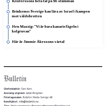
Kristerssons hela tal på M-stämman
Brinkemo: Sverige kan lära av Israel i kampen
mot våldsbrotten
Hen Mazzig: ”Vi är bara kanariefågeln i
kolgruvan”
Här är Jimmie Åkessons vårtal
Chefredaktör:
Dan Korn
Ansvarig utgivare:
Jakob Bergman
Företagsnamn:
Bulletin Media Sverige AB
Kundtjänst:
info@bulletin.nu
Tips:
Mejla reportrarna (förnamn.efternamn@bulletin.nu)