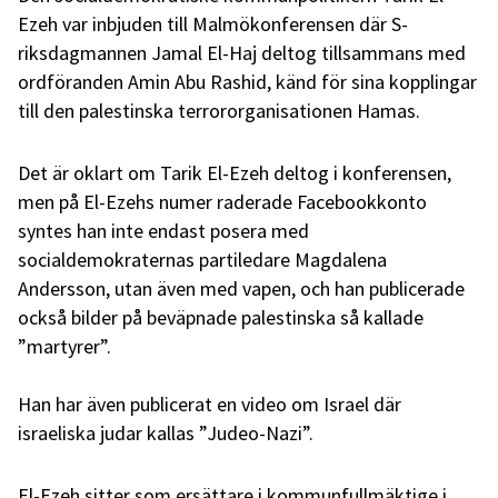
Ezeh var inbjuden till Malmökonferensen där S-
riksdagmannen Jamal El-Haj deltog tillsammans med
ordföranden Amin Abu Rashid, känd för sina kopplingar
till den palestinska terrororganisationen Hamas.
Det är oklart om Tarik El-Ezeh deltog i konferensen,
men på El-Ezehs numer raderade Facebookkonto
syntes han inte endast posera med
socialdemokraternas partiledare Magdalena
Andersson, utan även med vapen, och han publicerade
också bilder på beväpnade palestinska så kallade
”martyrer”.
Han har även publicerat en video om Israel där
israeliska judar kallas ”Judeo-Nazi”.
El-Ezeh sitter som ersättare i kommunfullmäktige i