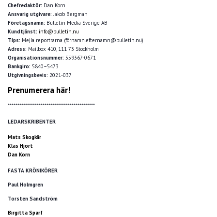
Chefredaktör:
Dan Korn
Ansvarig utgivare:
Jakob Bergman
Företagsnamn:
Bulletin Media Sverige AB
Kundtjänst:
info@bulletin.nu
Tips:
Mejla reportrarna (förnamn.efternamn@bulletin.nu)
Adress:
Mailbox 410, 111 73 Stockholm
Organisationsnummer:
559367-0671
Bankgiro:
5840–5473
Utgivningsbevis:
2021-037
Prenumerera här!
*********************************************
LEDARSKRIBENTER
Mats Skogkär
Klas Hjort
Dan Korn
FASTA KRÖNIKÖRER
Paul Holmgren
Torsten Sandström
Birgitta Sparf