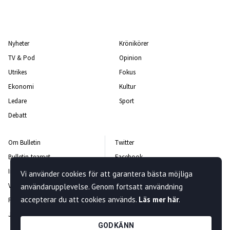
Nyheter
Krönikörer
TV & Pod
Opinion
Utrikes
Fokus
Ekonomi
Kultur
Ledare
Sport
Debatt
Om Bulletin
Twitter
Bulletin-teamet
Facebook
Integritetspolicy
Instagram
Vi använder cookies för att garantera bästa möjliga
Vanliga frågor och svar
Kontakta oss
användarupplevelse. Genom fortsatt användning
accepterar du att cookies används.
Läs mer här
.
Rättelsepolicy
Nyhetsbrev
Jobba hos oss
GODKÄNN