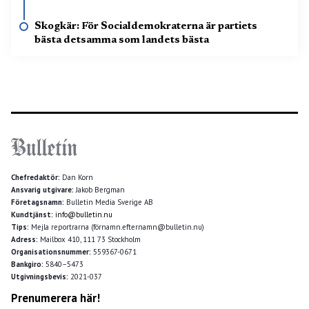
Skogkär: För Socialdemokraterna är partiets
bästa detsamma som landets bästa
Chefredaktör:
Dan Korn
Ansvarig utgivare:
Jakob Bergman
Företagsnamn:
Bulletin Media Sverige AB
Kundtjänst:
info@bulletin.nu
Tips:
Mejla reportrarna (förnamn.efternamn@bulletin.nu)
Adress:
Mailbox 410, 111 73 Stockholm
Organisationsnummer:
559367-0671
Bankgiro:
5840–5473
Utgivningsbevis:
2021-037
Prenumerera här!