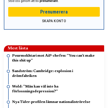
Stöd oss genom att bli
prenumerant
.
Prenumerera
SKAPA KONTO
Mest lästa
Pourmokhtari mot AiP-chefen: ”You can’t make
this shit up”
Sandström: Cambridge: explosion i
drömfabriken
Wold: ”Män kan väl inte ha
förlossningsdepression?”
Nya Tider-profilen lämnar nationaliströrelse