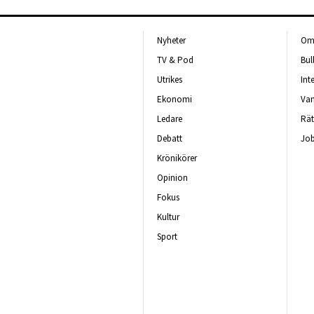
Nyheter
Om 
TV & Pod
Bul
Utrikes
Int
Ekonomi
Van
Ledare
Rät
Debatt
Job
Krönikörer
Opinion
Fokus
Kultur
Sport