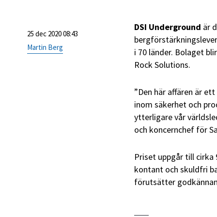
DSI Underground
är d
25 dec 2020 08:43
bergförstärkningslever
Martin Berg
i 70 länder. Bolaget bl
Rock Solutions.
”Den här affären är ett
inom säkerhet och prod
ytterligare vår världs
och koncernchef för S
Priset uppgår till cirk
kontant och skuldfri b
förutsätter godkännan