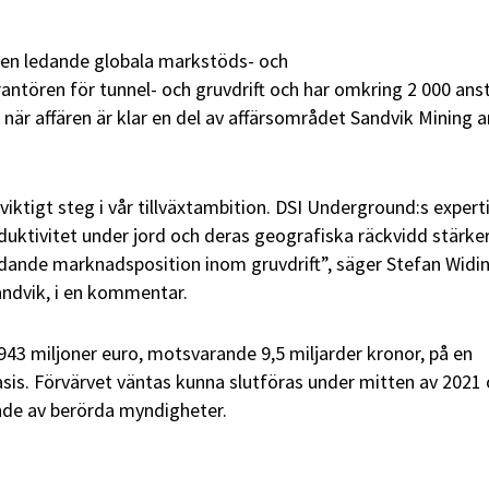
en ledande globala markstöds- och
antören för tunnel- och gruvdrift och har omkring 2 000 ans
ir när affären är klar en del av affärsområdet Sandvik Mining 
 viktigt steg i vår tillväxtambition. DSI Underground:s expert
uktivitet under jord och deras geografiska räckvidd stärke
ledande marknadsposition inom gruvdrift”, säger Stefan Widin
andvik, i en kommentar.
a 943 miljoner euro, motsvarande 9,5 miljarder kronor, på en
asis. Förvärvet väntas kunna slutföras under mitten av 2021
de av berörda myndigheter.