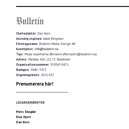
Chefredaktör:
Dan Korn
Ansvarig utgivare:
Jakob Bergman
Företagsnamn:
Bulletin Media Sverige AB
Kundtjänst:
info@bulletin.nu
Tips:
Mejla reportrarna (förnamn.efternamn@bulletin.nu)
Adress:
Mailbox 410, 111 73 Stockholm
Organisationsnummer:
559367-0671
Bankgiro:
5840–5473
Utgivningsbevis:
2021-037
Prenumerera här!
*********************************************
LEDARSKRIBENTER
Mats Skogkär
Klas Hjort
Dan Korn