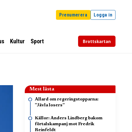
Prenumerera
Logga in
us
Kultur
Sport
Brottskartan
Mest lästa
Allard om regeringstopparna:
”Jävla losers”
Källor: Anders Lindberg bakom
förtalskampanj mot Fredrik
Reinfeldt