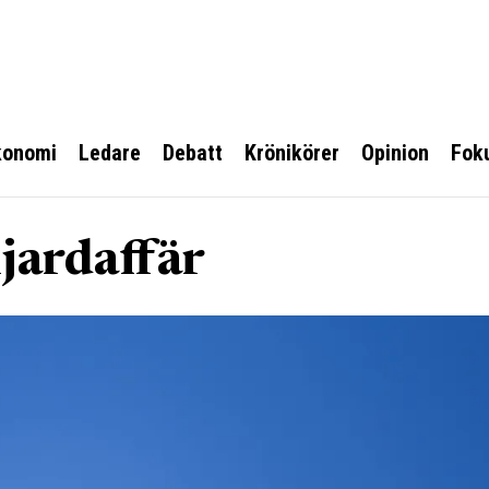
konomi
Ledare
Debatt
Krönikörer
Opinion
Fok
jardaffär