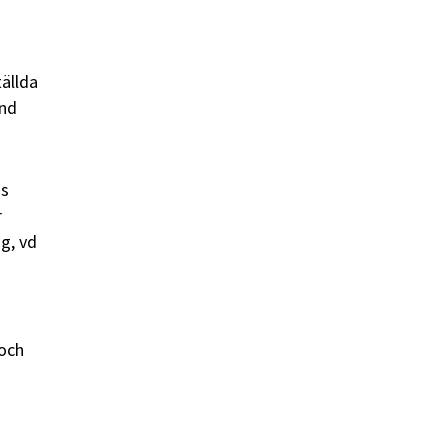
tällda
and
is
r
g, vd
 och