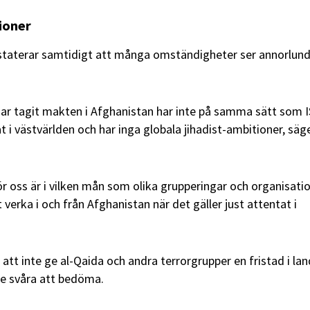
ioner
aterar samtidigt att många omständigheter ser annorlund
ar tagit makten i Afghanistan har inte på samma sätt som I
t i västvärlden och har inga globala jihadist-ambitioner, säg
ör oss är i vilken mån som olika grupperingar och organisati
 verka i och från Afghanistan när det gäller just attentat i
att inte ge al-Qaida och andra terrorgrupper en fristad i lan
ge svåra att bedöma.