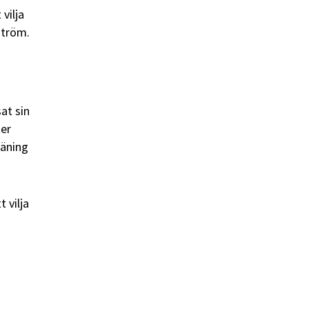
vilja
ström.
at sin
ter
räning
 vilja