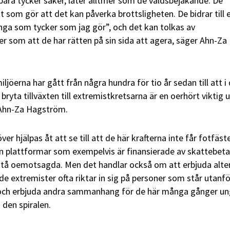
bara tycker saker, låter alltmer som de våldsbejakande. De
tt som gör att det kan påverka brottsligheten. De bidrar till 
ånga som tycker som jag gör”, och det kan tolkas av
er som att de har rätten på sin sida att agera, säger Ahn-Za
jöerna har gått från några hundra för tio år sedan till att i
bryta tillväxten till extremistkretsarna är en oerhört viktig u
 Ahn-Za Hagström.
r hjälpas åt att se till att de här krafterna inte får fotfäste
rån plattformar som exempelvis är finansierade av skattebeta
 stå oemotsagda. Men det handlar också om att erbjuda alter
de extremister ofta riktar in sig på personer som står utanfö
 och erbjuda andra sammanhang för de här många gånger u
 den spiralen.