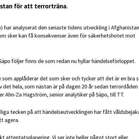
istan för att terrorträna.
) har analyserat den senaste tidens utveckling i Afghanista
 som sker kan få konsekvenser även för säkerhetshotet mot
äpo följer finns de som redan nu hyllar händelseförloppet.
de som applåderar det som sker och tycker att det är en bra s
v det hela, som nästan är på dagen 20 år sedan terrordåden
r Ahn-Za Hagström, senior analytiker på Säpo, till TT.
liga tecken på att händelseutvecklingen har fått våldsbeja
tt agera.
kt attentatsplanering. Vi ser inte heller något stort eller