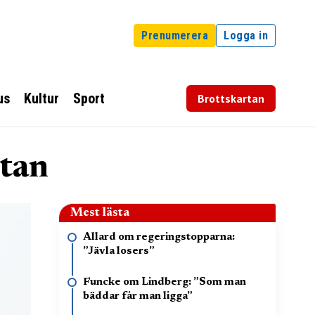
Prenumerera
Logga in
us
Kultur
Sport
Brottskartan
stan
Mest lästa
Allard om regeringstopparna:
”Jävla losers”
Funcke om Lindberg: ”Som man
bäddar får man ligga”