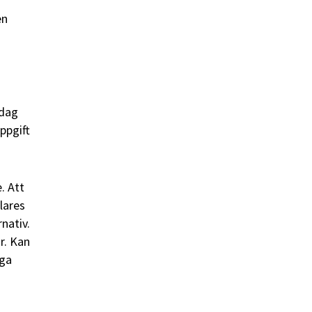
en
 dag
ppgift
. Att
lares
nativ.
r. Kan
nga