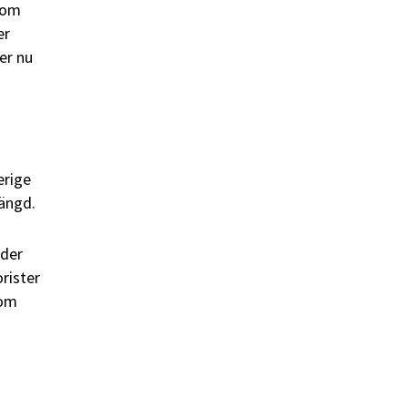
som
er
er nu
erige
mängd.
nder
rister
 om