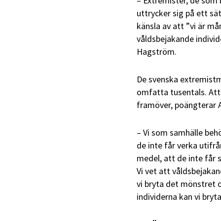
– Extremister, de som 
uttrycker sig på ett sä
känsla av att ”vi är m
våldsbejakande individ
Hagström.
De svenska extremistmil
omfatta tusentals. Att 
framöver, poängterar
– Vi som samhälle behöve
de inte får verka utif
medel, att de inte får
Vi vet att våldsbejakan
vi bryta det mönstret
individerna kan vi bryta