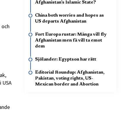
Afghanistan’s Islamic State?
China both worries and hopes as
US departs Afghanistan
n och
Fort Europa rustar: Många vill fly
Afghanistan men få vill ta emot
dem
Sjölander: Egyptson har rätt
Editorial Roundup: Afghanistan,
ak,
Pakistan, voting rights, US-
 i USA
Mexican border and Abortion
kande