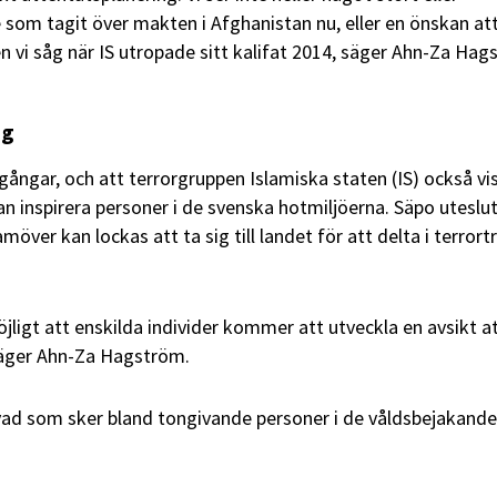
som tagit över makten i Afghanistan nu, eller en önskan att 
n vi såg när IS utropade sitt kalifat 2014, säger Ahn-Za Hag
ng
ångar, och att terrorgruppen Islamiska staten (IS) också vis
an inspirera personer i de svenska hotmiljöerna. Säpo uteslu
möver kan lockas att ta sig till landet för att delta i terrort
öjligt att enskilda individer kommer att utveckla en avsikt att
 säger Ahn-Za Hagström.
vad som sker bland tongivande personer i de våldsbejakande