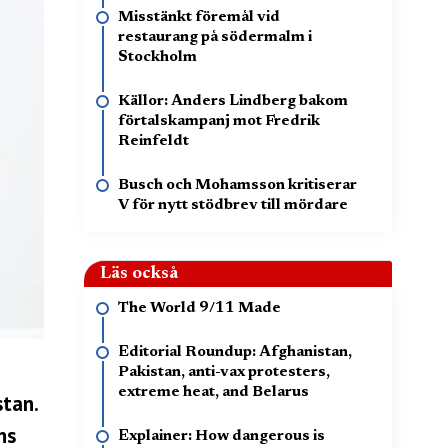
Misstänkt föremål vid
restaurang på södermalm i
Stockholm
Källor: Anders Lindberg bakom
förtalskampanj mot Fredrik
Reinfeldt
Busch och Mohamsson kritiserar
V för nytt stödbrev till mördare
Läs också
The World 9/11 Made
Editorial Roundup: Afghanistan,
Pakistan, anti-vax protesters,
extreme heat, and Belarus
stan.
ns
Explainer: How dangerous is