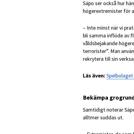
Säpo ser också hur hän
högerextremister för 
– Inte minst när vi pr
bli samma inflöde av f
våldsbejakande högerex
terrorister”. Man använ
rekrytera till sin ver
Läs även:
Spelbolaget 
Bekämpa grogrun
Samtidigt noterar Säp
alltmer suddas ut.