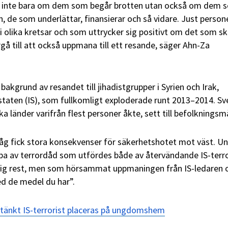
r inte bara om dem som begår brotten utan också om dem 
, de som underlättar, finansierar och så vidare. Just person
 i olika kretsar och som uttrycker sig positivt om det som sk
gå till att också uppmana till ett resande, säger Ahn-Za
akgrund av resandet till jihadistgrupper i Syrien och Irak,
 staten (IS), som fullkomligt exploderade runt 2013–2014. Sv
ka länder varifrån flest personer åkte, sett till befolknings
åg fick stora konsekvenser för säkerhetshotet mot väst. U
pa av terrordåd som utfördes både av återvändande IS-terro
drig rest, men som hörsammat uppmaningen från IS-ledaren
d de medel du har”.
stänkt IS-terrorist placeras på ungdomshem