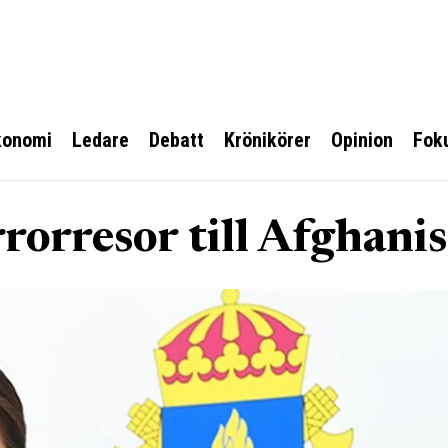
konomi
Ledare
Debatt
Krönikörer
Opinion
Fok
rrorresor till Afghani