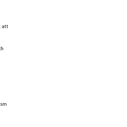
 att
ch
ism