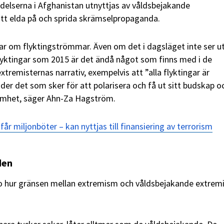
delserna i Afghanistan utnyttjas av våldsbejakande
att elda på och sprida skrämselpropaganda.
atar om flyktingströmmar. Även om det i dagsläget inte ser ut
lyktingar som 2015 är det ändå något som finns med i de
tremisternas narrativ, exempelvis att ”alla flyktingar är
der det som sker för att polarisera och få ut sitt budskap o
ksamhet, säger Ahn-Za Hagström.
får miljonböter – kan nyttjas till finansiering av terrorism
den
o hur gränsen mellan extremism och våldsbejakande extrem