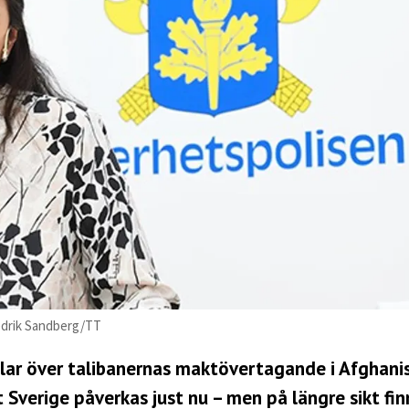
redrik Sandberg/TT
blar över talibanernas maktövertagande i Afghani
verige påverkas just nu – men på längre sikt fin