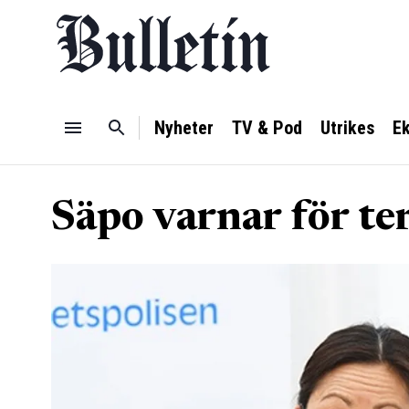
Nyheter
TV & Pod
Utrikes
E
Säpo varnar för te