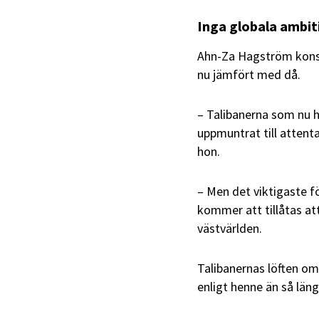
Inga globala ambit
Ahn-Za Hagström konst
nu jämfört med då.
– Talibanerna som nu h
uppmuntrat till attenta
hon.
– Men det viktigaste f
kommer att tillåtas att
västvärlden.
Talibanernas löften om 
enligt henne än så län