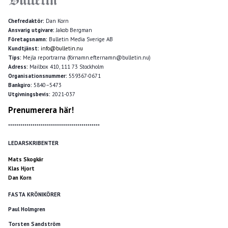
Chefredaktör:
Dan Korn
Ansvarig utgivare:
Jakob Bergman
Företagsnamn:
Bulletin Media Sverige AB
Kundtjänst:
info@bulletin.nu
Tips:
Mejla reportrarna (förnamn.efternamn@bulletin.nu)
Adress:
Mailbox 410, 111 73 Stockholm
Organisationsnummer:
559367-0671
Bankgiro:
5840–5473
Utgivningsbevis:
2021-037
Prenumerera här!
*********************************************
LEDARSKRIBENTER
Mats Skogkär
Klas Hjort
Dan Korn
FASTA KRÖNIKÖRER
Paul Holmgren
Torsten Sandström