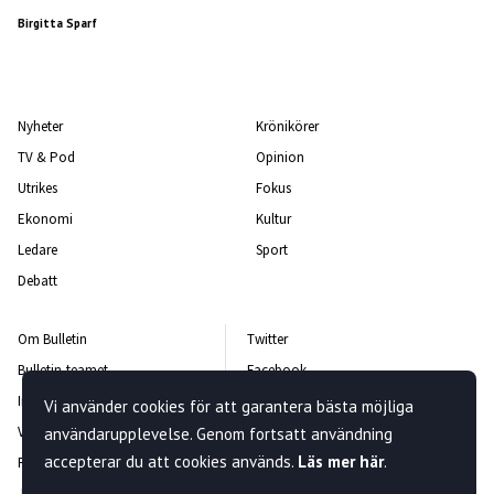
Birgitta Sparf
Nyheter
Krönikörer
TV & Pod
Opinion
Utrikes
Fokus
Ekonomi
Kultur
Ledare
Sport
Debatt
Om Bulletin
Twitter
Bulletin-teamet
Facebook
Integritetspolicy
Instagram
Vi använder cookies för att garantera bästa möjliga
Vanliga frågor och svar
Kontakta oss
användarupplevelse. Genom fortsatt användning
accepterar du att cookies används.
Läs mer här
.
Rättelsepolicy
Nyhetsbrev
Jobba hos oss