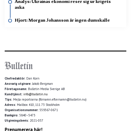
Analys: Ukrainas ekonomi reser sig ur krigets
aska
Hjort: Morgan Johansson är ingen dumskalle
Chefredaktör:
Dan Korn
Ansvarig utgivare:
Jakob Bergman
Företagsnamn:
Bulletin Media Sverige AB
Kundtjänst:
info@bulletin.nu
Tips:
Mejla reportrarna (förnamn.efternamn@bulletin.nu)
Adress:
Mailbox 410, 111 73 Stockholm
Organisationsnummer:
559367-0671
Bankgiro:
5840–5473
Utgivningsbevis:
2021-037
Prenumerera här!