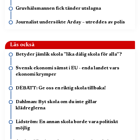
Gruvhålsmannen fick tänder utslagna
Journalist undersökte Arday – utreddes av polis
Läs också
Betyder jämlik skola ”lika dålig skola för alla”?
Svensk ekonomi sämst i EU - enda landet vars
ekonomi krymper
DEBATT: Ge oss en riktig skola tillbaka!
Dahlman: Byt skola om du inte gillar
klädreglerna
Lidström: En annan skola borde vara politiskt
möjlig