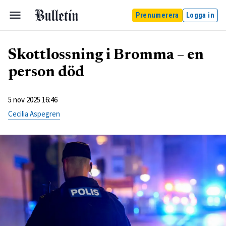
Prenumerera
Logga in
Skottlossning i Bromma – en
person död
5 nov 2025 16:46
Cecilia Aspegren