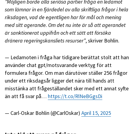
”Möjligen borde alla seriösa partier fråga en ledamot
som lämnar in en fjärdedel av alla skriftliga frågor i hela
riksdagen, vad de egentligen har för mål och mening
med sitt agerande. Om det nu inte är så att agerandet
är sanktionerat uppifrån och ett sätt att försöka
dränera regeringskansliets resurser”
, skriver Bohlin.
Ledamoten i fråga har tidigare berättat stolt att han
använder chat gpt/motsvarande verktyg för att
formulera frågor. Om man därutöver ställer 256 frågor
under ett riksdagsår ligger det nära till hands att
misstänka att frågeställandet sker med ett annat syfte
än att få svar på…
https://t.co/RlNeBGgsDi
— Carl-Oskar Bohlin (@CarlOskar)
April 15, 2025