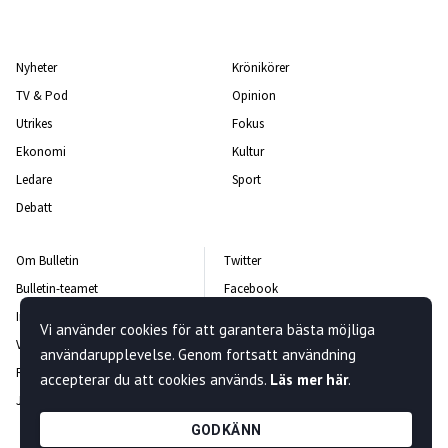
Nyheter
Krönikörer
TV & Pod
Opinion
Utrikes
Fokus
Ekonomi
Kultur
Ledare
Sport
Debatt
Om Bulletin
Twitter
Bulletin-teamet
Facebook
Integritetspolicy
Instagram
Vi använder cookies för att garantera bästa möjliga
Vanliga frågor och svar
Kontakta oss
användarupplevelse. Genom fortsatt användning
Rättelsepolicy
Nyhetsbrev
accepterar du att cookies används.
Läs mer här
.
Jobba hos oss
GODKÄNN