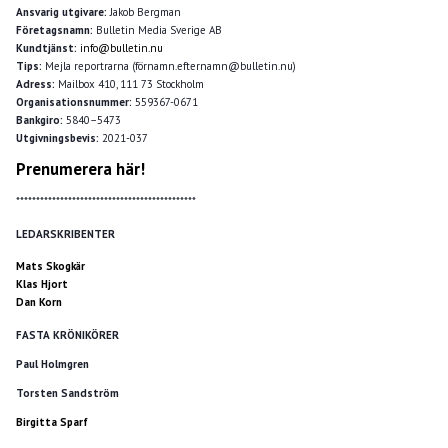
Ansvarig utgivare:
Jakob Bergman
Företagsnamn:
Bulletin Media Sverige AB
Kundtjänst:
info@bulletin.nu
Tips:
Mejla reportrarna (förnamn.efternamn@bulletin.nu)
Adress:
Mailbox 410, 111 73 Stockholm
Organisationsnummer:
559367-0671
Bankgiro:
5840–5473
Utgivningsbevis:
2021-037
Prenumerera här!
*********************************************
LEDARSKRIBENTER
Mats Skogkär
Klas Hjort
Dan Korn
FASTA KRÖNIKÖRER
Paul Holmgren
Torsten Sandström
Birgitta Sparf