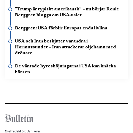
”Trump är typiskt amerikansk” – nu börjar Ronie
Berggren blogga om USA-valet
Berggren: USA förblir Europas enda livlina
USA och Iran beskjuter varandra i
Hormuzsundet – Iran attackerar oljehamn med
drönare
De väntade hyreshöjningarna i USA kan knäcka
börsen
Chefredaktör:
Dan Korn