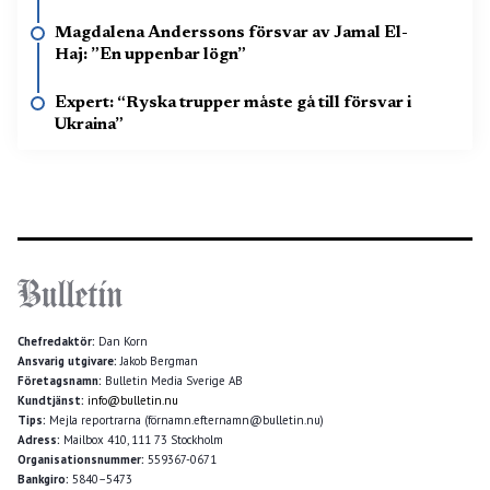
Magdalena Anderssons försvar av Jamal El-
Haj: ”En uppenbar lögn”
Expert: “Ryska trupper måste gå till försvar i
Ukraina”
Chefredaktör:
Dan Korn
Ansvarig utgivare:
Jakob Bergman
Företagsnamn:
Bulletin Media Sverige AB
Kundtjänst:
info@bulletin.nu
Tips:
Mejla reportrarna (förnamn.efternamn@bulletin.nu)
Adress:
Mailbox 410, 111 73 Stockholm
Organisationsnummer:
559367-0671
Bankgiro:
5840–5473