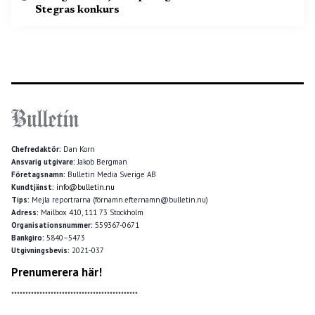
Stegras konkurs
Chefredaktör:
Dan Korn
Ansvarig utgivare:
Jakob Bergman
Företagsnamn:
Bulletin Media Sverige AB
Kundtjänst:
info@bulletin.nu
Tips:
Mejla reportrarna (förnamn.efternamn@bulletin.nu)
Adress:
Mailbox 410, 111 73 Stockholm
Organisationsnummer:
559367-0671
Bankgiro:
5840–5473
Utgivningsbevis:
2021-037
Prenumerera här!
*********************************************