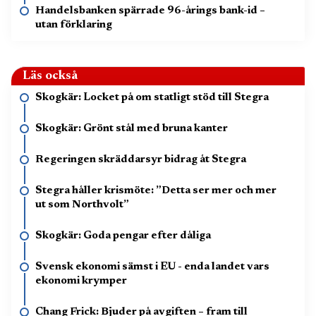
Handelsbanken spärrade 96-årings bank-id –
utan förklaring
Läs också
Skogkär: Locket på om statligt stöd till Stegra
Skogkär: Grönt stål med bruna kanter
Regeringen skräddarsyr bidrag åt Stegra
Stegra håller krismöte: ”Detta ser mer och mer
ut som Northvolt”
Skogkär: Goda pengar efter dåliga
Svensk ekonomi sämst i EU - enda landet vars
ekonomi krymper
Chang Frick: Bjuder på avgiften – fram till