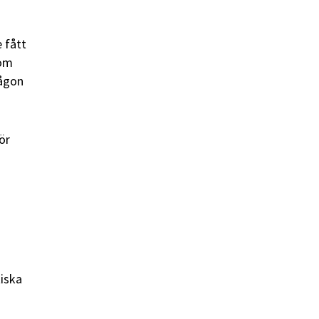
e fått
som
någon
ör
tiska