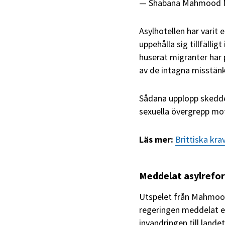
— Shabana Mahmood
Asylhotellen har varit 
uppehålla sig tillfällig
huserat migranter har 
av de intagna misstänkt
Sådana upplopp skedde 
sexuella övergrepp mot 
Läs mer:
Brittiska kra
Meddelat asylrefo
Utspelet från Mahmood 
regeringen meddelat en
invandringen till landet