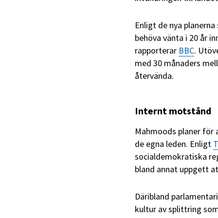
Enligt de nya planerna
behöva vänta i 20 år i
rapporterar
BBC
. Utöv
med 30 månaders mell
återvända.
Internt motstånd
Mahmoods planer för at
de egna leden. Enligt
T
socialdemokratiska re
bland annat uppgett att
Däribland parlamentar
kultur av splittring so