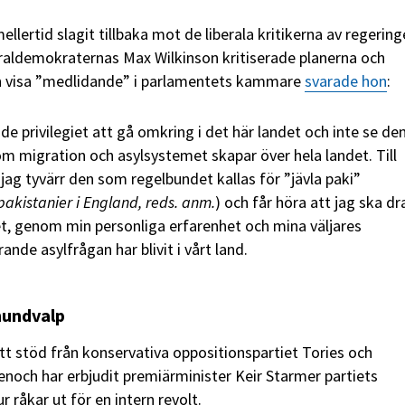
ellertid slagit tillbaka mot de liberala kritikerna av regerin
raldemokraternas Max Wilkinson kritiserade planerna och
 visa ”medlidande” i parlamentets kammare
svarade hon
:
de privilegiet att gå omkring i det här landet och inte se de
om migration och asylsystemet skapar över hela landet. Till
jag tyvärr den som regelbundet kallas för ”jävla paki”
akistanier i England, reds. anm.
) och får höra att jag ska dr
t, genom min personliga erfarenhet och mina väljares
rande asylfrågan har blivit i vårt land.
 hundvalp
t stöd från konservativa oppositionspartiet Tories och
noch har erbjudit premiärminister Keir Starmer partiets
r råkar ut för en intern revolt.