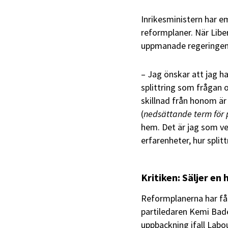
Inrikesministern har em
reformplaner. När Libe
uppmanade regeringen
– Jag önskar att jag ha
splittring som frågan 
skillnad från honom är 
(
nedsättande term för p
hem. Det är jag som ve
erfarenheter, hur splitt
Kritiken: Säljer en
Reformplanerna har fåt
partiledaren Kemi Bade
uppbackning ifall Labou