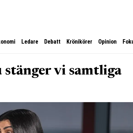
konomi
Ledare
Debatt
Krönikörer
Opinion
Fok
 stänger vi samtliga