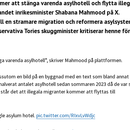
er att stänga varenda asylhotell och flytta ille
 landet inrikesminister Shabana Mahmood på X.
ill en stramare migration och reformera asylsyst
rvativa Tories skuggminister kritiserar henne för
a varenda asylhotell”, skriver Mahmood på plattformen.
dessutom en bild på en byggnad med en text som bland annat
 halverat antalet asylhotell sedan sommaren 2023 då de var
ill står det att illegala migranter kommer att flyttas till
ngle asylum hotel.
pic.twitter.com/RIxvLvWdjc