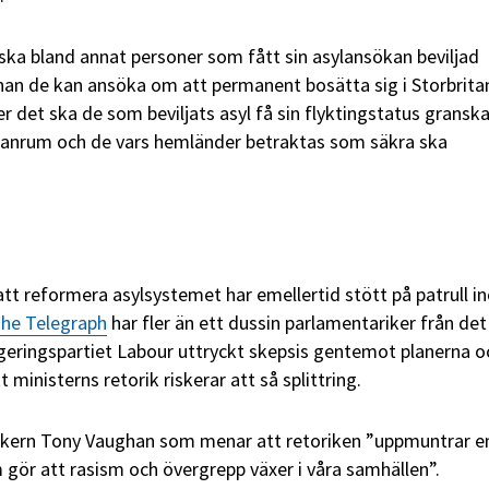
 ska bland annat personer som fått sin asylansökan beviljad
nnan de kan ansöka om att permanent bosätta sig i Storbrita
er det ska de som beviljats asyl få sin flyktingstatus gransk
anrum och de vars hemländer betraktas som säkra ska
t reformera asylsystemet har emellertid stött på patrull i
he Telegraph
har fler än ett dussin parlamentariker från det
geringspartiet Labour uttryckt skepsis gentemot planerna o
 ministerns retorik riskerar att så splittring.
ikern Tony Vaughan som menar att retoriken ”uppmuntrar e
m gör att rasism och övergrepp växer i våra samhällen”.