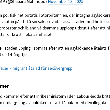
 MP (@ShabanaMahmood)
November 18, 2025
en politisk het potatis i Storbritannien, där intagna asylsökar
t i väntan på att få sin sak prövad. I vissa städer med hotell 
protester och ibland våldsamma upplopp utbrutit efter att 
s för brott i lokalsamhället.
i staden Epping i somras efter att en asylsökande åtalats f
en 14-årig tjej.
valler – migrant åtalad för sexövergrepp
rmer
kommer efter att inrikesministern i den Labour-ledda brit
 omläggning av politiken för att få bukt med den illegala
.