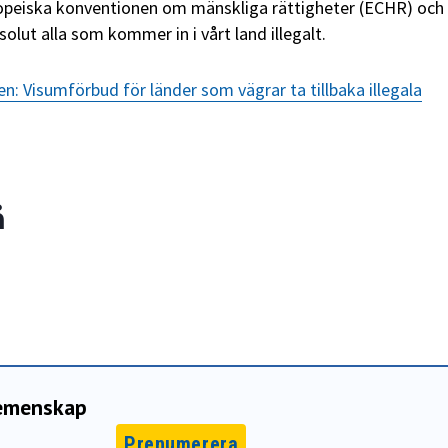
ropeiska konventionen om mänskliga rättigheter (ECHR) och
solut alla som kommer in i vårt land illegalt.
en: Visumförbud för länder som vägrar ta tillbaka illegala
å
gemenskap
Prenumerera