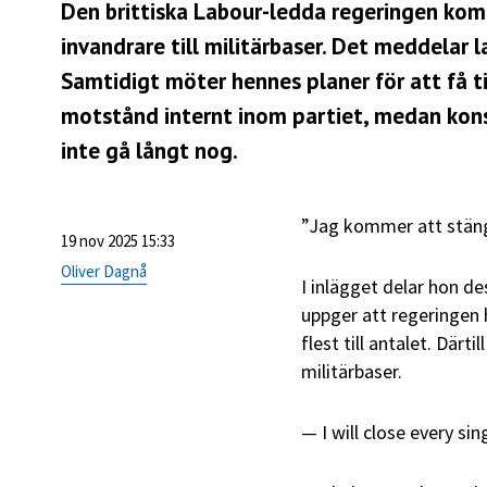
Den brittiska Labour-ledda regeringen komm
invandrare till militärbaser. Det meddelar
Samtidigt möter hennes planer för att få t
motstånd internt inom partiet, medan konse
inte gå långt nog.
”Jag kommer att stäng
19 nov 2025 15:33
Oliver Dagnå
I inlägget delar hon 
uppger att regeringen
flest till antalet. Därt
militärbaser.
I will close every si