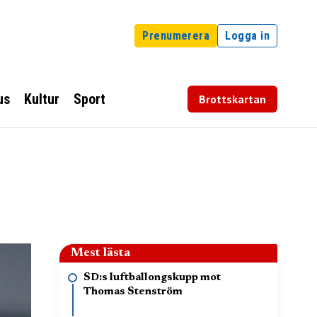
Prenumerera
Logga in
us
Kultur
Sport
Brottskartan
Mest lästa
SD:s luftballongskupp mot
Thomas Stenström