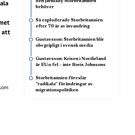
den järnlady Storbritannien
gala
behöver
Så exploderade Storbritannien
emet
efter 70 år av invandring
 att
Gustavsson: Storbritannien blir
obegripligt i svensk media
Gustavsson: Krisen i Nordirland
är EU:s fel – inte Boris Johnsons
Storbritannien föreslår
”radikala” förändringar av
 som
migrationspolitiken