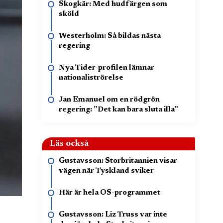
Skogkär: Med hudfärgen som
sköld
Westerholm: Så bildas nästa
regering
Nya Tider-profilen lämnar
nationaliströrelse
Jan Emanuel om en rödgrön
regering: ”Det kan bara sluta illa”
Läs också
Gustavsson: Storbritannien visar
vägen när Tyskland sviker
Här är hela OS-programmet
Gustavsson: Liz Truss var inte