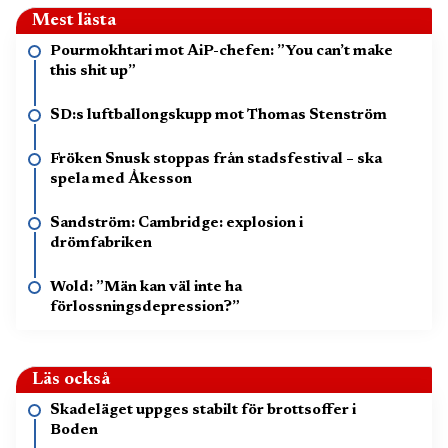
Mest lästa
Pourmokhtari mot AiP-chefen: ”You can’t make
this shit up”
SD:s luftballongskupp mot Thomas Stenström
Fröken Snusk stoppas från stadsfestival – ska
spela med Åkesson
Sandström: Cambridge: explosion i
drömfabriken
Wold: ”Män kan väl inte ha
förlossningsdepression?”
Läs också
Skadeläget uppges stabilt för brottsoffer i
Boden