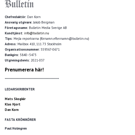
Chefredaktör:
Dan Korn
Ansvarig utgivare:
Jakob Bergman
Företagsnamn:
Bulletin Media Sverige AB
Kundtjänst:
info@bulletin.nu
Tips:
Mejla reportrarna (förnamn.efternamn@bulletin.nu)
Adress:
Mailbox 410, 111 73 Stockholm
Organisationsnummer:
559367-0671
Bankgiro:
5840–5473
Utgivningsbevis:
2021-037
Prenumerera här!
*********************************************
LEDARSKRIBENTER
Mats Skogkär
Klas Hjort
Dan Korn
FASTA KRÖNIKÖRER
Paul Holmgren