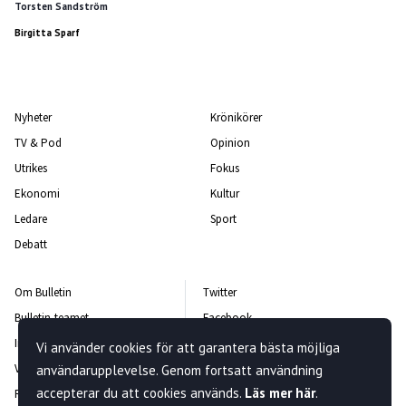
Torsten Sandström
Birgitta Sparf
Nyheter
Krönikörer
TV & Pod
Opinion
Utrikes
Fokus
Ekonomi
Kultur
Ledare
Sport
Debatt
Om Bulletin
Twitter
Bulletin-teamet
Facebook
Integritetspolicy
Instagram
Vi använder cookies för att garantera bästa möjliga
Vanliga frågor och svar
Kontakta oss
användarupplevelse. Genom fortsatt användning
accepterar du att cookies används.
Läs mer här
.
Rättelsepolicy
Nyhetsbrev