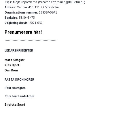
Tips:
Mejla reportrarna (förnamn.efternamn@bulletin.nu)
Adress:
Mailbox 410, 111 73 Stockholm
Organisationsnummer:
559367-0671
Bankgiro:
5840–5473
Utgivningsbevis:
2021-037
Prenumerera här!
*********************************************
LEDARSKRIBENTER
Mats Skogkär
Klas Hjort
Dan Korn
FASTA KRÖNIKÖRER
Paul Holmgren
Torsten Sandström
Birgitta Sparf