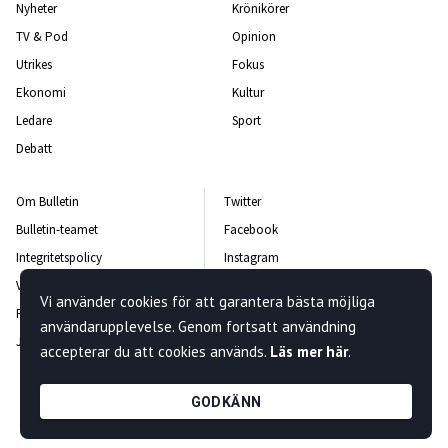
Nyheter
Krönikörer
TV & Pod
Opinion
Utrikes
Fokus
Ekonomi
Kultur
Ledare
Sport
Debatt
Om Bulletin
Twitter
Bulletin-teamet
Facebook
Integritetspolicy
Instagram
Vanliga frågor och svar
Kontakta oss
Vi använder cookies för att garantera bästa möjliga
Rättelsepolicy
Nyhetsbrev
användarupplevelse. Genom fortsatt användning
Jobba hos oss
accepterar du att cookies används.
Läs mer här
.
GODKÄNN