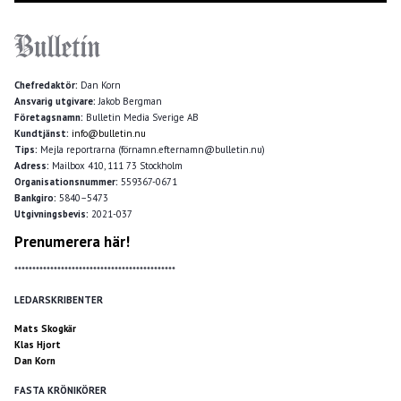
Chefredaktör:
Dan Korn
Ansvarig utgivare:
Jakob Bergman
Företagsnamn:
Bulletin Media Sverige AB
Kundtjänst:
info@bulletin.nu
Tips:
Mejla reportrarna (förnamn.efternamn@bulletin.nu)
Adress:
Mailbox 410, 111 73 Stockholm
Organisationsnummer:
559367-0671
Bankgiro:
5840–5473
Utgivningsbevis:
2021-037
Prenumerera här!
*********************************************
LEDARSKRIBENTER
Mats Skogkär
Klas Hjort
Dan Korn
FASTA KRÖNIKÖRER