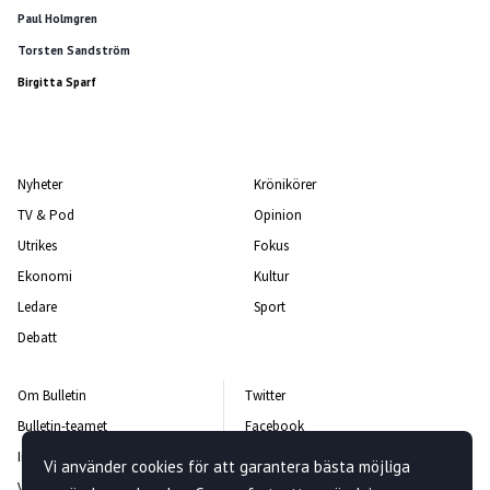
Paul Holmgren
Torsten Sandström
Birgitta Sparf
Nyheter
Krönikörer
TV & Pod
Opinion
Utrikes
Fokus
Ekonomi
Kultur
Ledare
Sport
Debatt
Om Bulletin
Twitter
Bulletin-teamet
Facebook
Integritetspolicy
Instagram
Vi använder cookies för att garantera bästa möjliga
Vanliga frågor och svar
Kontakta oss