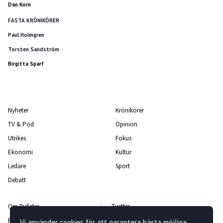
Dan Korn
FASTA KRÖNIKÖRER
Paul Holmgren
Torsten Sandström
Birgitta Sparf
Nyheter
Krönikörer
TV & Pod
Opinion
Utrikes
Fokus
Ekonomi
Kultur
Ledare
Sport
Debatt
Om Bulletin
Twitter
Bulletin-teamet
Facebook
Vi använder cookies för att garantera bästa möjliga