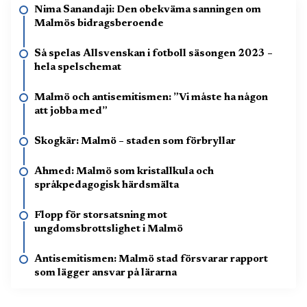
Nima Sanandaji: Den obekväma sanningen om
Malmös bidragsberoende
Så spelas Allsvenskan i fotboll säsongen 2023 –
hela spelschemat
Malmö och antisemitismen: ”Vi måste ha någon
att jobba med”
Skogkär: Malmö – staden som förbryllar
Ahmed: Malmö som kristallkula och
språkpedagogisk härdsmälta
Flopp för storsatsning mot
ungdomsbrottslighet i Malmö
Antisemitismen: Malmö stad försvarar rapport
som lägger ansvar på lärarna