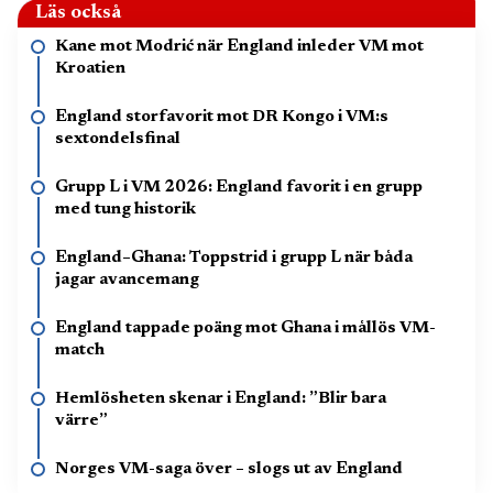
Läs också
Kane mot Modrić när England inleder VM mot
Kroatien
England storfavorit mot DR Kongo i VM:s
sextondelsfinal
Grupp L i VM 2026: England favorit i en grupp
med tung historik
England–Ghana: Toppstrid i grupp L när båda
jagar avancemang
England tappade poäng mot Ghana i mållös VM-
match
Hemlösheten skenar i England: ”Blir bara
värre”
Norges VM-saga över – slogs ut av England