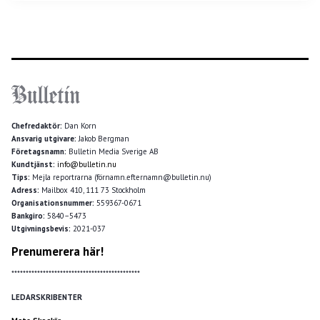
Chefredaktör:
Dan Korn
Ansvarig utgivare:
Jakob Bergman
Företagsnamn:
Bulletin Media Sverige AB
Kundtjänst:
info@bulletin.nu
Tips:
Mejla reportrarna (förnamn.efternamn@bulletin.nu)
Adress:
Mailbox 410, 111 73 Stockholm
Organisationsnummer:
559367-0671
Bankgiro:
5840–5473
Utgivningsbevis:
2021-037
Prenumerera här!
*********************************************
LEDARSKRIBENTER