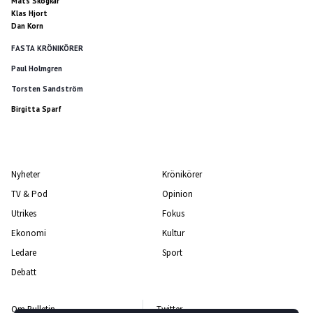
Mats Skogkär
Klas Hjort
Dan Korn
FASTA KRÖNIKÖRER
Paul Holmgren
Torsten Sandström
Birgitta Sparf
Nyheter
Krönikörer
TV & Pod
Opinion
Utrikes
Fokus
Ekonomi
Kultur
Ledare
Sport
Debatt
Om Bulletin
Twitter