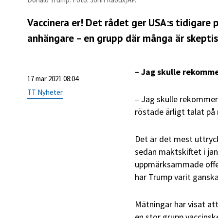
Vaccinera er! Det rådet ger USA:s tidigare 
anhängare – en grupp där många är skeptisk
–
Jag skulle rekomm
17 mar 2021 08:04
TT Nyheter
–
Jag skulle rekommend
röstade ärligt talat på
Det är det mest uttryc
sedan maktskiftet i jan
uppmärksammade offent
har Trump varit ganska 
Mätningar har visat at
en stor grupp vaccinske