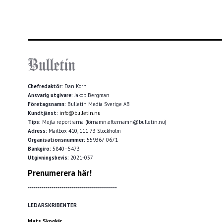
Chefredaktör:
Dan Korn
Ansvarig utgivare:
Jakob Bergman
Företagsnamn:
Bulletin Media Sverige AB
Kundtjänst:
info@bulletin.nu
Tips:
Mejla reportrarna (förnamn.efternamn@bulletin.nu)
Adress:
Mailbox 410, 111 73 Stockholm
Organisationsnummer:
559367-0671
Bankgiro:
5840–5473
Utgivningsbevis:
2021-037
Prenumerera här!
*********************************************
LEDARSKRIBENTER
Mats Skogkär