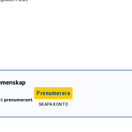
gemenskap
Prenumerera
li
prenumerant
.
SKAPA KONTO