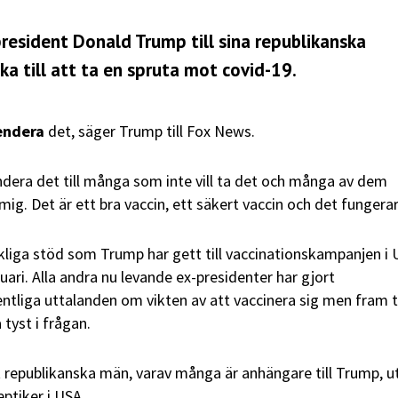
president Donald Trump till sina republikanska
a till att ta en spruta mot covid-19.
endera
det, säger Trump till Fox News.
era det till många som inte vill ta det och många av dem
 mig. Det är ett bra vaccin, ett säkert vaccin och det fungerar
kliga stöd som Trump har gett till vaccinationskampanjen i
uari. Alla andra nu levande ex-presidenter har gjort
liga uttalanden om vikten av att vaccinera sig men fram ti
tyst i frågan.
t republikanska män, varav många är anhängare till Trump, u
ptiker i USA.