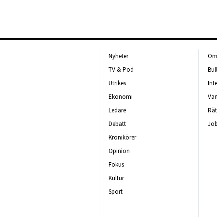
Nyheter
Om 
TV & Pod
Bul
Utrikes
Int
Ekonomi
Van
Ledare
Rät
Debatt
Job
Krönikörer
Opinion
Fokus
Kultur
Sport