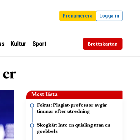
Prenumerera
Logga in
us
Kultur
Sport
Brottskartan
 er
Mest lästa
Fokus: Plagiat-professor avgår
timmar efter utredning
Skogkär: Inte en quisling utan en
goebbels