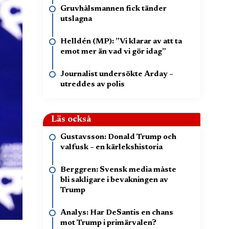
Gruvhålsmannen fick tänder
utslagna
Helldén (MP): ”Vi klarar av att ta
emot mer än vad vi gör idag”
Journalist undersökte Arday –
utreddes av polis
Läs också
Gustavsson: Donald Trump och
valfusk – en kärlekshistoria
Berggren: Svensk media måste
bli sakligare i bevakningen av
Trump
Analys: Har DeSantis en chans
mot Trump i primärvalen?