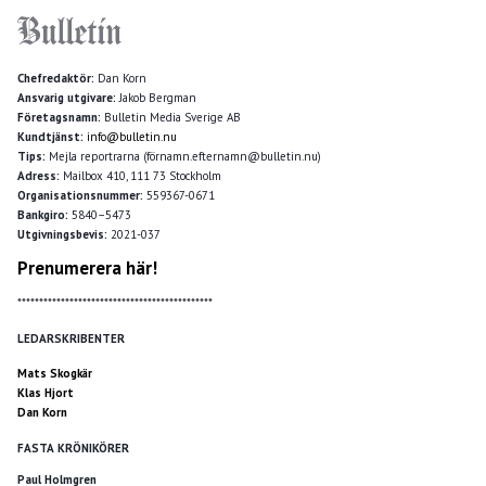
Chefredaktör:
Dan Korn
Ansvarig utgivare:
Jakob Bergman
Företagsnamn:
Bulletin Media Sverige AB
Kundtjänst:
info@bulletin.nu
Tips:
Mejla reportrarna (förnamn.efternamn@bulletin.nu)
Adress:
Mailbox 410, 111 73 Stockholm
Organisationsnummer:
559367-0671
Bankgiro:
5840–5473
Utgivningsbevis:
2021-037
Prenumerera här!
*********************************************
LEDARSKRIBENTER
Mats Skogkär
Klas Hjort
Dan Korn
FASTA KRÖNIKÖRER
Paul Holmgren