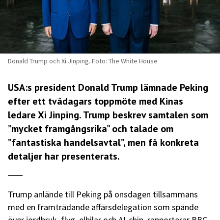
Donald Trump och Xi Jinping. Foto: The White House
USA:s president Donald Trump lämnade Peking
efter ett tvådagars toppmöte med Kinas
ledare Xi Jinping. Trump beskrev samtalen som
”mycket framgångsrika” och talade om
”fantastiska handelsavtal”, men få konkreta
detaljer har presenterats.
Trump anlände till Peking på onsdagen tillsammans
med en framträdande affärsdelegation som spände
över jordbruk, flyg, elbilar och AI-chip, rapporterar BBC.