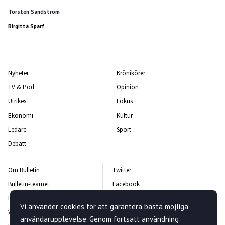
Torsten Sandström
Birgitta Sparf
Nyheter
Krönikörer
TV & Pod
Opinion
Utrikes
Fokus
Ekonomi
Kultur
Ledare
Sport
Debatt
Om Bulletin
Twitter
Bulletin-teamet
Facebook
Integritetspolicy
Instagram
Vi använder cookies för att garantera bästa möjliga
Vanliga frågor och svar
Kontakta oss
användarupplevelse. Genom fortsatt användning