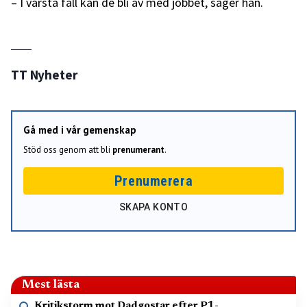
– I värsta fall kan de bli av med jobbet, säger han.
TT Nyheter
Gå med i vår gemenskap
Stöd oss genom att bli
prenumerant
.
Prenumerera
SKAPA KONTO
Mest lästa
Kritikstorm mot Dadgostar efter P1-