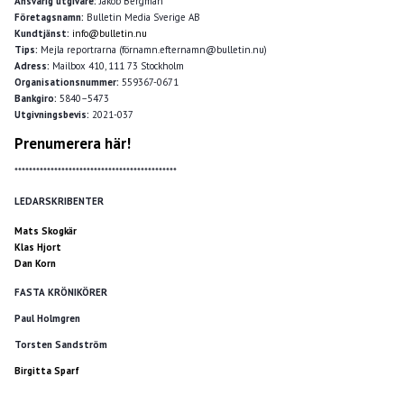
Ansvarig utgivare:
Jakob Bergman
Företagsnamn:
Bulletin Media Sverige AB
Kundtjänst:
info@bulletin.nu
Tips:
Mejla reportrarna (förnamn.efternamn@bulletin.nu)
Adress:
Mailbox 410, 111 73 Stockholm
Organisationsnummer:
559367-0671
Bankgiro:
5840–5473
Utgivningsbevis:
2021-037
Prenumerera här!
*********************************************
LEDARSKRIBENTER
Mats Skogkär
Klas Hjort
Dan Korn
FASTA KRÖNIKÖRER
Paul Holmgren
Torsten Sandström
Birgitta Sparf