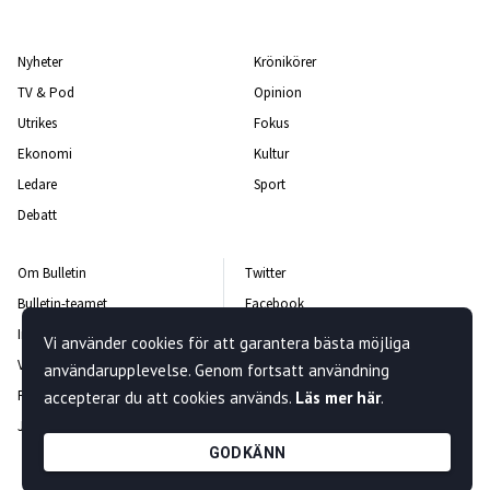
Nyheter
Krönikörer
TV & Pod
Opinion
Utrikes
Fokus
Ekonomi
Kultur
Ledare
Sport
Debatt
Om Bulletin
Twitter
Bulletin-teamet
Facebook
Integritetspolicy
Instagram
Vi använder cookies för att garantera bästa möjliga
Vanliga frågor och svar
Kontakta oss
användarupplevelse. Genom fortsatt användning
Rättelsepolicy
Nyhetsbrev
accepterar du att cookies används.
Läs mer här
.
Jobba hos oss
GODKÄNN