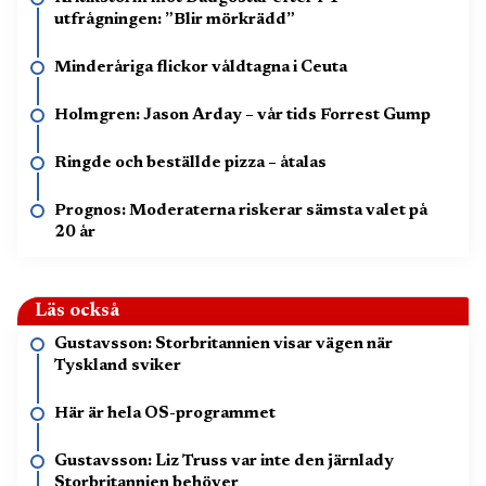
utfrågningen: ”Blir mörkrädd”
Minderåriga flickor våldtagna i Ceuta
Holmgren: Jason Arday – vår tids Forrest Gump
Ringde och beställde pizza – åtalas
Prognos: Moderaterna riskerar sämsta valet på
20 år
Läs också
Gustavsson: Storbritannien visar vägen när
Tyskland sviker
Här är hela OS-programmet
Gustavsson: Liz Truss var inte den järnlady
Storbritannien behöver