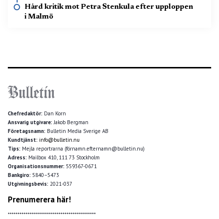
Hård kritik mot Petra Stenkula efter upploppen
i Malmö
Chefredaktör:
Dan Korn
Ansvarig utgivare:
Jakob Bergman
Företagsnamn:
Bulletin Media Sverige AB
Kundtjänst:
info@bulletin.nu
Tips:
Mejla reportrarna (förnamn.efternamn@bulletin.nu)
Adress:
Mailbox 410, 111 73 Stockholm
Organisationsnummer:
559367-0671
Bankgiro:
5840–5473
Utgivningsbevis:
2021-037
Prenumerera här!
*********************************************