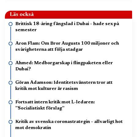
Läs också
Brittisk 18-åring fängslad i Dubai – hade sex på
semester
Aron Flam: Om Bror Augusts 100 miljoner och
svårigheterna att följa stadgar
Ahmed: Medborgarskap i flingpaketen eller
Dubai?
Göran Adamson: Identitetsvänstern tror att
kritik mot kulturer är rasism
Fortsatt intern kritik mot L-ledaren:
”Socialistiskt förslag”
Kritik av svenska coronastrategin – allvarligt hot
mot demokratin