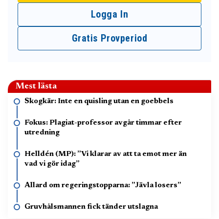
Logga In
Gratis Provperiod
Mest lästa
Skogkär: Inte en quisling utan en goebbels
Fokus: Plagiat-professor avgår timmar efter
utredning
Helldén (MP): ”Vi klarar av att ta emot mer än
vad vi gör idag”
Allard om regeringstopparna: ”Jävla losers”
Gruvhålsmannen fick tänder utslagna