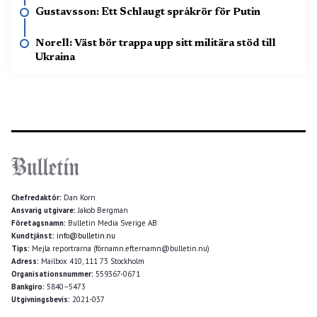
Gustavsson: Ett Schlaugt språkrör för Putin
Norell: Väst bör trappa upp sitt militära stöd till
Ukraina
Chefredaktör:
Dan Korn
Ansvarig utgivare:
Jakob Bergman
Företagsnamn:
Bulletin Media Sverige AB
Kundtjänst:
info@bulletin.nu
Tips:
Mejla reportrarna (förnamn.efternamn@bulletin.nu)
Adress:
Mailbox 410, 111 73 Stockholm
Organisationsnummer:
559367-0671
Bankgiro:
5840–5473
Utgivningsbevis:
2021-037