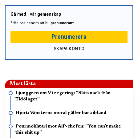
Gå med i vår gemenskap
Stöd oss genom att bli
prenumerant
.
Prenumerera
SKAPA KONTO
Mest lästa
Ljunggren om V i regering: ”Skitsnack från
Tidölaget”
Hjort: Vänsterns moral gäller bara ibland
Pourmokhtari mot AiP-chefen: ”You can’t make
this shit up”