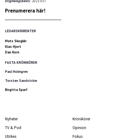
Utgivningsbevis:
2021-037
Prenumerera här!
*********************************************
LEDARSKRIBENTER
Mats Skogkär
Klas Hjort
Dan Korn
FASTA KRÖNIKÖRER
Paul Holmgren
Torsten Sandström
Birgitta Sparf
Nyheter
Krönikörer
TV & Pod
Opinion
Utrikes
Fokus