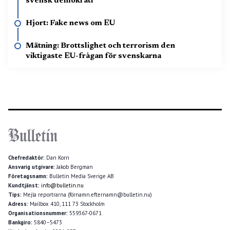
svensk demokrati
Hjort: Fake news om EU
Mätning: Brottslighet och terrorism den
viktigaste EU-frågan för svenskarna
Chefredaktör:
Dan Korn
Ansvarig utgivare:
Jakob Bergman
Företagsnamn:
Bulletin Media Sverige AB
Kundtjänst:
info@bulletin.nu
Tips:
Mejla reportrarna (förnamn.efternamn@bulletin.nu)
Adress:
Mailbox 410, 111 73 Stockholm
Organisationsnummer:
559367-0671
Bankgiro:
5840–5473