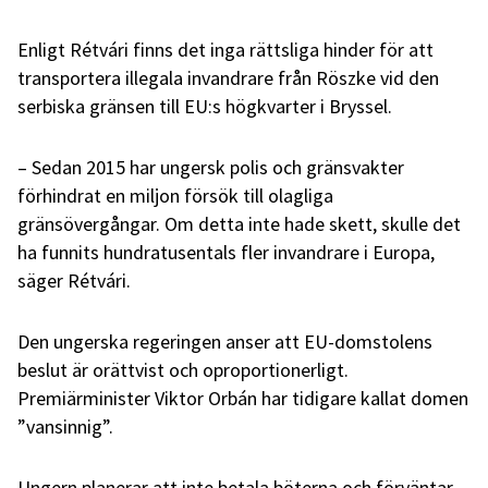
Enligt Rétvári finns det inga rättsliga hinder för att
transportera illegala invandrare från Röszke vid den
serbiska gränsen till EU:s högkvarter i Bryssel.
– Sedan 2015 har ungersk polis och gränsvakter
förhindrat en miljon försök till olagliga
gränsövergångar. Om detta inte hade skett, skulle det
ha funnits hundratusentals fler invandrare i Europa,
säger Rétvári.
Den ungerska regeringen anser att EU-domstolens
beslut är orättvist och oproportionerligt.
Premiärminister Viktor Orbán har tidigare kallat domen
”vansinnig”.
Ungern planerar att inte betala böterna och förväntar