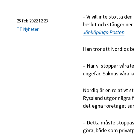
–
Vi vill inte stötta de
25 feb 2022 12:23
beslut och stänger ner 
TT Nyheter
Jönköpings-Posten
.
Han tror att Nordiqs be
– När vi stoppar våra l
ungefär. Saknas våra k
Nordiq är en relativt s
Ryssland utgör några 
det egna företaget sär
– Detta måste stoppas
göra, både som privat