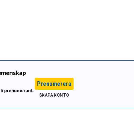
gemenskap
Prenumerera
li
prenumerant
.
SKAPA KONTO