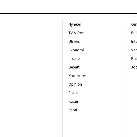
Nyheter
Om 
TV & Pod
Bul
Utrikes
Int
Ekonomi
Van
Ledare
Rät
Debatt
Job
Krönikörer
Opinion
Fokus
Kultur
Sport