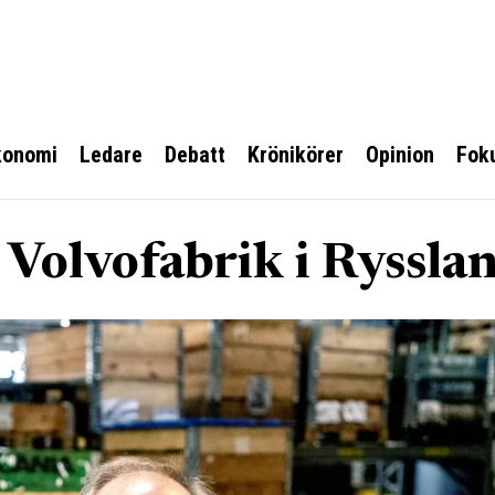
konomi
Ledare
Debatt
Krönikörer
Opinion
Fok
l Volvofabrik i Ryssla