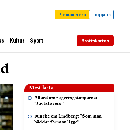
Prenumerera
Logga in
us
Kultur
Sport
Brottskartan
nd
Mest lästa
Allard om regeringstopparna:
”Jävla losers”
Funcke om Lindberg: ”Som man
bäddar får man ligga”