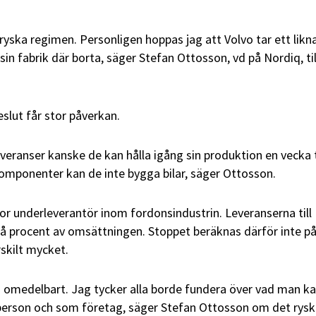
n ryska regimen. Personligen hoppas jag att Volvo tar ett lik
sin fabrik där borta, säger Stefan Ottosson, vd på Nordiq, til
slut får stor påverkan.
everanser kanske de kan hålla igång sin produktion en vecka t
omponenter kan de inte bygga bilar, säger Ottosson.
tor underleverantör inom fordonsindustrin. Leveranserna till
få procent av omsättningen. Stoppet beräknas därför inte p
skilt mycket.
 omedelbart. Jag tycker alla borde fundera över vad man k
person och som företag, säger Stefan Ottosson om det rys