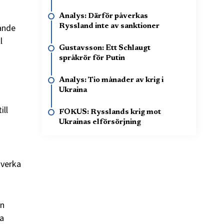
Analys: Därför påverkas
nande
Ryssland inte av sanktioner
l
Gustavsson: Ett Schlaugt
språkrör för Putin
Analys: Tio månader av krig i
Ukraina
ill
FOKUS: Rysslands krig mot
Ukrainas elförsörjning
åverka
an
ka