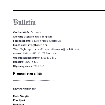
Chefredaktör:
Dan Korn
Ansvarig utgivare:
Jakob Bergman
Företagsnamn:
Bulletin Media Sverige AB
Kundtjänst:
info@bulletin.nu
Tips:
Mejla reportrarna (förnamn.efternamn@bulletin.nu)
Adress:
Mailbox 410, 111 73 Stockholm
Organisationsnummer:
559367-0671
Bankgiro:
5840–5473
Utgivningsbevis:
2021-037
Prenumerera här!
*********************************************
LEDARSKRIBENTER
Mats Skogkär
Klas Hjort
Dan Korn